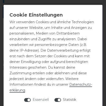
ANMELDEN
Wir verwenden Cookies und ähnliche Technologien
auf unserer Website, um Inhalte und Anzeigen zu
personalisieren, Medien von Drittanbietern
DETAILS ZUR PRODUKTSICHERHEIT
einzubinden und Zugriffe zu analysieren. Dabei
verarbeiten wir personenbezogene Daten (z.B.
deine IP-Adresse). Die Datenverarbeitung erfolgt
erst nach dem Setzen der Cookies und kann mit
Diese Produkte könnten dich auch
deiner Einwilligung oder aufgrund berechtigten
Interesses geschehen. Du kannst deine
interessieren
Zustimmung erteilen oder ablehnen und diese
jederzeit ändern oder widerrufen. Weitere
-20%
Informationen findest du in unserer
Daten­schutz­
erklärung
.
Essenziell
Statistik