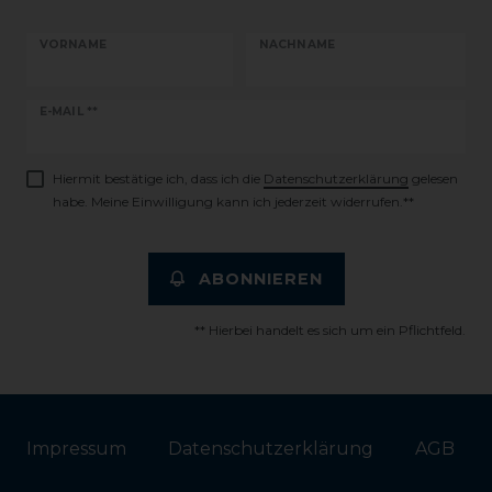
VORNAME
NACHNAME
Newsletter
E-MAIL **
Honig
Hiermit bestätige ich, dass ich die
Daten­schutz­erklärung
gelesen
habe. Meine Einwilligung kann ich jederzeit widerrufen.**
ABONNIEREN
** Hierbei handelt es sich um ein Pflichtfeld.
Impressum
Daten­schutz­erklärung
AGB