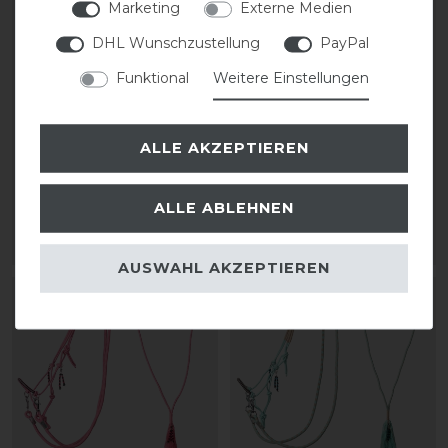
Marketing
Externe Medien
DHL Wunschzustellung
PayPal
Funktional
Weitere Einstellungen
QHP Liberty
QHP Knotenhalfter mit
Knotenhalfter Kombi
Zügel
ALLE AKZEPTIEREN
29,95 € *
statt 14,95 €
ALLE ABLEHNEN
11,96 € *
ARTIKEL MERKEN
ARTIKEL MERKEN
AUSWAHL AKZEPTIEREN