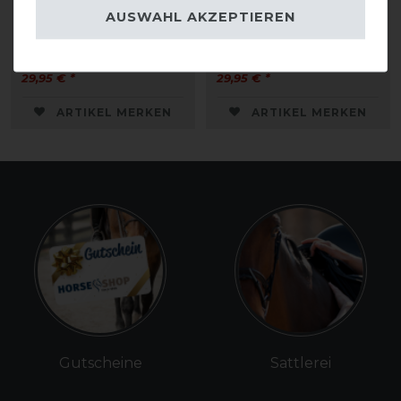
QHP Liberty
QHP Liberty
AUSWAHL AKZEPTIEREN
Knotenhalfter Kombi
Knotenhalfter Kombi
29,95 € *
29,95 € *
ARTIKEL MERKEN
ARTIKEL MERKEN
Gutscheine
Sattlerei