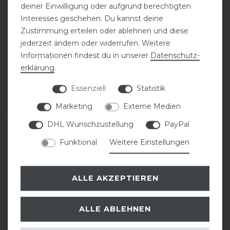
deiner Einwilligung oder aufgrund berechtigten
Interesses geschehen. Du kannst deine
Zustimmung erteilen oder ablehnen und diese
QHP Liberty
QHP Liberty
jederzeit ändern oder widerrufen. Weitere
Knotenhalfter Kombi
Knotenhalfter Kombi
Informationen findest du in unserer
Daten­schutz­
erklärung
.
29,95 € *
29,95 € *
Essenziell
Statistik
ARTIKEL MERKEN
ARTIKEL MERKEN
Marketing
Externe Medien
DHL Wunschzustellung
PayPal
Funktional
Weitere Einstellungen
ALLE AKZEPTIEREN
ALLE ABLEHNEN