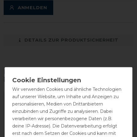
ANMELDEN
DETAILS ZUR PRODUKTSICHERHEIT
Diese Produkte könnten dich auch
interessieren
Wir verwenden Cookies und ähnliche Technologien
auf unserer Website, um Inhalte und Anzeigen zu
personalisieren, Medien von Drittanbietern
einzubinden und Zugriffe zu analysieren. Dabei
verarbeiten wir personenbezogene Daten (z.B.
deine IP-Adresse). Die Datenverarbeitung erfolgt
erst nach dem Setzen der Cookies und kann mit