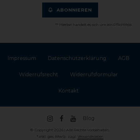
ABONNIEREN
** Hierbei handelt es sich um ein Pflichtfeld.
Impressum
Daten­schutz­erklärung
AGB
Widerrufs­recht
Widerrufs­formular
Kontakt
Blog
© Copyright 2026 | Alle Rechte vorbehalten.
* inkl. ges. MwSt. zzgl.
Versandkosten