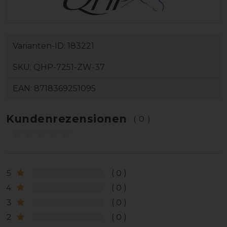
Varianten-ID:
183221
SKU:
QHP-7251-ZW-37
EAN:
8718369251095
Kundenrezensionen
(0)
5
0
4
0
3
0
2
0