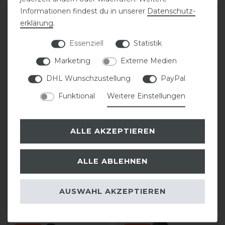
Informationen findest du in unserer
Daten­schutz­
-20%
-20%
erklärung
.
Essenziell
Statistik
Marketing
Externe Medien
DHL Wunschzustellung
PayPal
Funktional
Weitere Einstellungen
Suedwind Kids Fun
Suedwind Kids Fun
Winter Reitstiefel
Synthetik-Lederstiefel
ALLE AKZEPTIEREN
statt 99,90 €
statt 99,90 €
ALLE ABLEHNEN
79,92 € *
79,92 € *
1
Paar
1
Paar
AUSWAHL AKZEPTIEREN
ARTIKEL MERKEN
ARTIKEL MERKEN