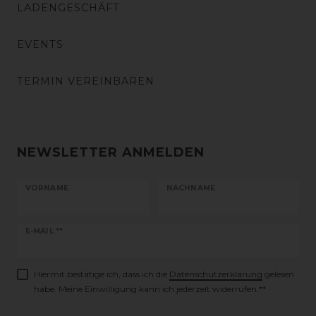
LADENGESCHÄFT
EVENTS
TERMIN VEREINBAREN
NEWSLETTER ANMELDEN
VORNAME
NACHNAME
Newsletter
E-MAIL **
Honig
Hiermit bestätige ich, dass ich die
Daten­schutz­erklärung
gelesen
habe. Meine Einwilligung kann ich jederzeit widerrufen.**