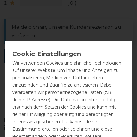
1
0
Melde dich an, um eine Kundenrezension zu
verfassen.
ANMELDEN
Wir verwenden Cookies und ähnliche Technologien
auf unserer Website, um Inhalte und Anzeigen zu
personalisieren, Medien von Drittanbietern
einzubinden und Zugriffe zu analysieren. Dabei
DETAILS ZUR PRODUKTSICHERHEIT
verarbeiten wir personenbezogene Daten (z.B.
deine IP-Adresse). Die Datenverarbeitung erfolgt
erst nach dem Setzen der Cookies und kann mit
deiner Einwilligung oder aufgrund berechtigten
Diese Produkte könnten dich auch
Interesses geschehen. Du kannst deine
interessieren
Zustimmung erteilen oder ablehnen und diese
jederzeit ändern oder widerrufen. Weitere