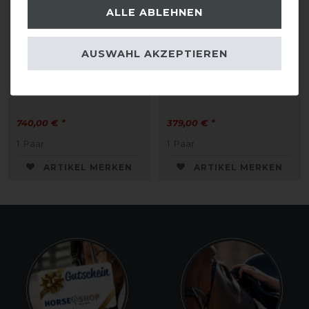
ALLE ABLEHNEN
AUSWAHL AKZEPTIEREN
DeNiro Dressurstiefel
DeNiro Reitstiefel
foresta mit Up-Top grey
Salentino 02 schwarz
Damen
Top Lucido
740,00 € *
379,00 € *
1
Paar
1
Paar
ARTIKEL MERKEN
ARTIKEL MERKEN