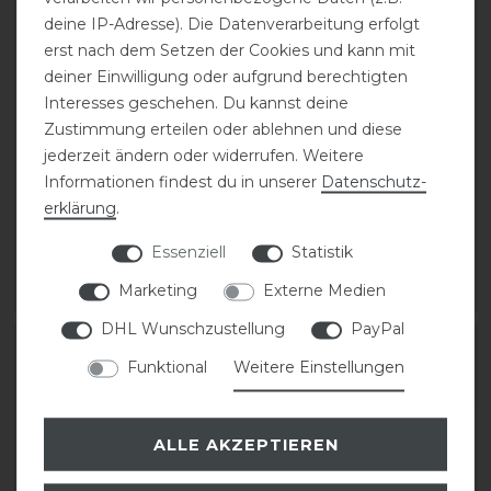
deine IP-Adresse). Die Datenverarbeitung erfolgt
erst nach dem Setzen der Cookies und kann mit
deiner Einwilligung oder aufgrund berechtigten
Interesses geschehen. Du kannst deine
Tricolore Amabile NEW
DeNiro Salento 02
Zustimmung erteilen oder ablehnen und diese
02 Smooth Glattleder
Reitstiefel grey
jederzeit ändern oder widerrufen. Weitere
Reitstiefel by DeNiro
Informationen findest du in unserer
Daten­schutz­
559,90 € *
erklärung
.
379,00 € *
1
Paar
Essenziell
Statistik
1
Paar
Marketing
Externe Medien
ARTIKEL MERKEN
ARTIKEL MERKEN
DHL Wunschzustellung
PayPal
Funktional
Weitere Einstellungen
ALLE AKZEPTIEREN