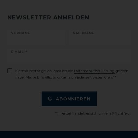
NEWSLETTER ANMELDEN
VORNAME
NACHNAME
Newsletter
E-MAIL **
Honig
Hiermit bestätige ich, dass ich die
Daten­schutz­erklärung
gelesen
habe. Meine Einwilligung kann ich jederzeit widerrufen.**
ABONNIEREN
** Hierbei handelt es sich um ein Pflichtfeld.