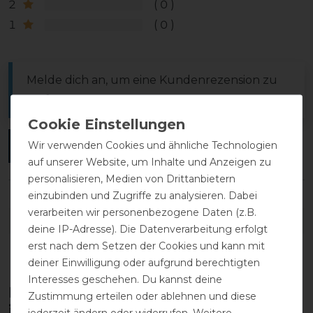
2
0
1
0
Melde dich an, um eine Kundenrezension zu
verfassen.
Wir verwenden Cookies und ähnliche Technologien
ANMELDEN
auf unserer Website, um Inhalte und Anzeigen zu
personalisieren, Medien von Drittanbietern
einzubinden und Zugriffe zu analysieren. Dabei
verarbeiten wir personenbezogene Daten (z.B.
DETAILS ZUR PRODUKTSICHERHEIT
deine IP-Adresse). Die Datenverarbeitung erfolgt
erst nach dem Setzen der Cookies und kann mit
deiner Einwilligung oder aufgrund berechtigten
Interesses geschehen. Du kannst deine
Diese Produkte könnten dich auch
Zustimmung erteilen oder ablehnen und diese
interessieren
jederzeit ändern oder widerrufen. Weitere