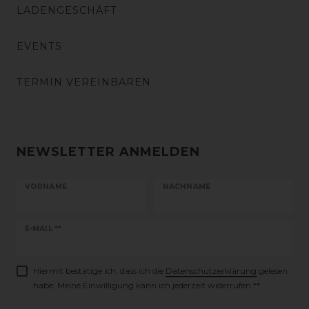
LADENGESCHÄFT
EVENTS
TERMIN VEREINBAREN
NEWSLETTER ANMELDEN
VORNAME
NACHNAME
Newsletter
E-MAIL **
Honig
Hiermit bestätige ich, dass ich die
Daten­schutz­erklärung
gelesen
habe. Meine Einwilligung kann ich jederzeit widerrufen.**