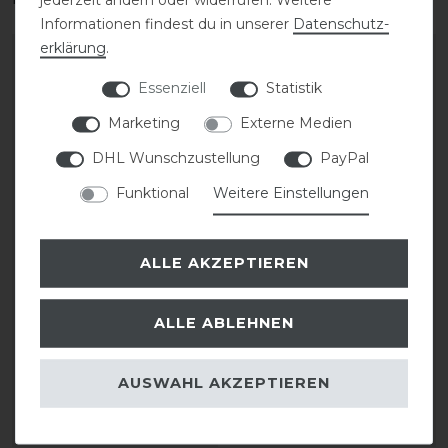
Informationen findest du in unserer
Daten­schutz­
erklärung
.
-12%
-12%
Essenziell
Statistik
Marketing
Externe Medien
DHL Wunschzustellung
PayPal
Funktional
Weitere Einstellungen
Bestseller
ALLE AKZEPTIEREN
Roeckl Walk
Roeckl ROECK-GRIP
Winterhandschuh
WINTER Handschuhe
ALLE ABLEHNEN
statt 34,95 €
statt 44,95 €
30,76 € *
39,56 € *
AUSWAHL AKZEPTIEREN
1
Paar
1
Paar
ARTIKEL MERKEN
ARTIKEL MERKEN