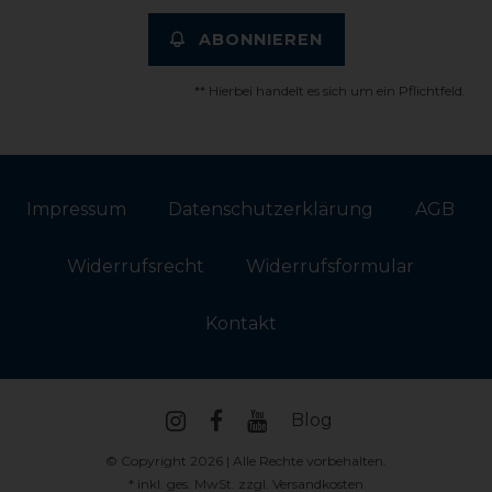
ABONNIEREN
** Hierbei handelt es sich um ein Pflichtfeld.
Impressum
Daten­schutz­erklärung
AGB
Widerrufs­recht
Widerrufs­formular
Kontakt
Blog
© Copyright 2026 | Alle Rechte vorbehalten.
* inkl. ges. MwSt. zzgl.
Versandkosten