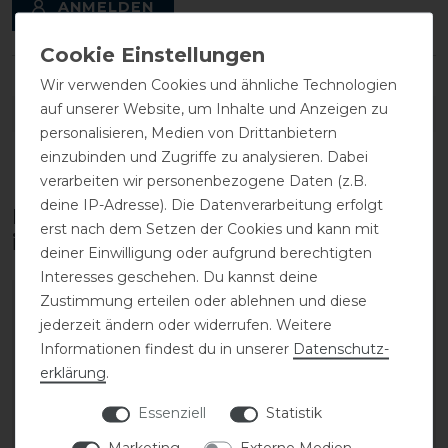
ANMELDEN
Wir verwenden Cookies und ähnliche Technologien
auf unserer Website, um Inhalte und Anzeigen zu
DETAILS ZUR PRODUKTSICHERHEIT
personalisieren, Medien von Drittanbietern
einzubinden und Zugriffe zu analysieren. Dabei
verarbeiten wir personenbezogene Daten (z.B.
deine IP-Adresse). Die Datenverarbeitung erfolgt
Diese Produkte könnten dich auch
erst nach dem Setzen der Cookies und kann mit
interessieren
deiner Einwilligung oder aufgrund berechtigten
Interesses geschehen. Du kannst deine
Zustimmung erteilen oder ablehnen und diese
jederzeit ändern oder widerrufen. Weitere
Informationen findest du in unserer
Daten­schutz­
erklärung
.
Essenziell
Statistik
Marketing
Externe Medien