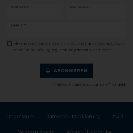
VORNAME
NACHNAME
Newsletter
E-MAIL **
Honig
Hiermit bestätige ich, dass ich die
Daten­schutz­erklärung
gelesen
habe. Meine Einwilligung kann ich jederzeit widerrufen.**
ABONNIEREN
** Hierbei handelt es sich um ein Pflichtfeld.
Impressum
Daten­schutz­erklärung
AGB
Widerrufs­recht
Widerrufs­formular