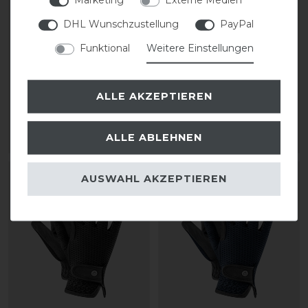
Neu
DHL Wunschzustellung
PayPal
ELT Reithandschuh
Roeckl Millero
Funktional
Weitere Einstellungen
Noelle
Reithandschuh
ALLE AKZEPTIEREN
29,95 € *
39,95 € *
1
Paar
ALLE ABLEHNEN
ARTIKEL MERKEN
ARTIKEL MERKEN
AUSWAHL AKZEPTIEREN