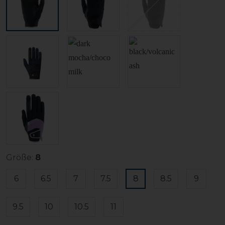
Größe:
8
6
6.5
7
7.5
8
8.5
9
9.5
10
10.5
11