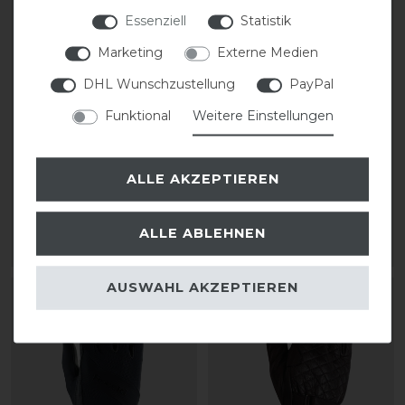
Essenziell
Statistik
Marketing
Externe Medien
RSL Kitzbühel
RSL Kitzbühel
DHL Wunschzustellung
PayPal
Winterhandschuhe
Winterhandschuhe
Funktional
Weitere Einstellungen
Leder
Leder
statt 44,95 €
statt 44,95 €
ALLE AKZEPTIEREN
31,47 € *
31,47 € *
1
Paar
1
Paar
ALLE ABLEHNEN
ARTIKEL MERKEN
ARTIKEL MERKEN
AUSWAHL AKZEPTIEREN
-12%
-30%