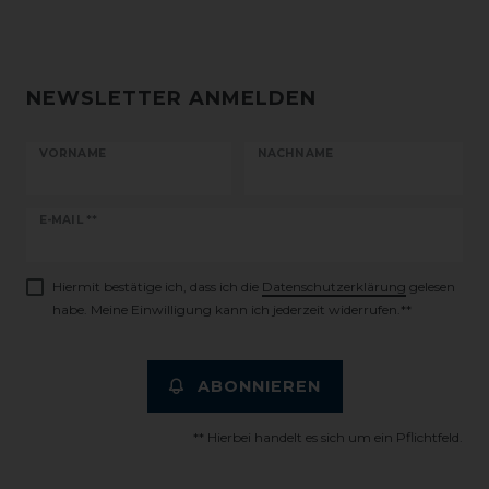
NEWSLETTER ANMELDEN
VORNAME
NACHNAME
Newsletter
E-MAIL **
Honig
Hiermit bestätige ich, dass ich die
Daten­schutz­erklärung
gelesen
habe. Meine Einwilligung kann ich jederzeit widerrufen.**
ABONNIEREN
** Hierbei handelt es sich um ein Pflichtfeld.