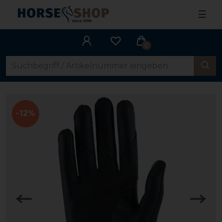
☰
0
-12%