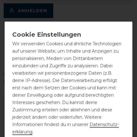
ANMELDEN
DETAILS ZUR PRODUKTSICHERHEIT
Wir verwenden Cookies und ähnliche Technologien
auf unserer Website, um Inhalte und Anzeigen zu
personalisieren, Medien von Drittanbietern
einzubinden und Zugriffe zu analysieren. Dabei
verarbeiten wir personenbezogene Daten (z.B.
Diese Produkte könnten dich auch
deine IP-Adresse). Die Datenverarbeitung erfolgt
interessieren
erst nach dem Setzen der Cookies und kann mit
deiner Einwilligung oder aufgrund berechtigten
-30%
-30%
Interesses geschehen. Du kannst deine
Zustimmung erteilen oder ablehnen und diese
jederzeit ändern oder widerrufen. Weitere
Informationen findest du in unserer
Daten­schutz­
erklärung
.