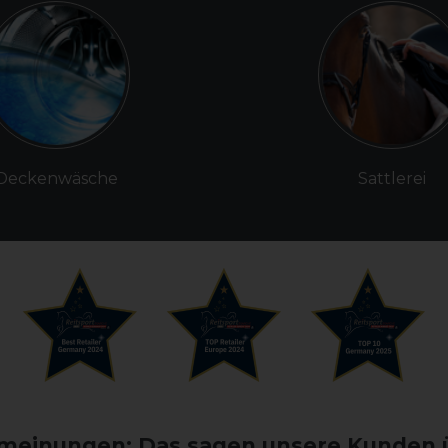
Deckenwäsche
Sattlerei
einungen: Das sagen unsere Kunden 