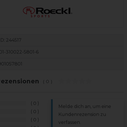
ID:
244517
1-310022-5801-6
901057801
ezensionen
(0)
0
Melde dich an, um eine
0
Kundenrezension zu
0
verfassen.