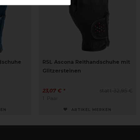
dschuhe
RSL Ascona Reithandschuhe mit
Glitzersteinen
23,07 € *
statt 32,95 €
1
Paar
KEN
ARTIKEL MERKEN