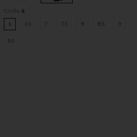
Größe:
6
6
6.5
7
7.5
8
8.5
9
9.5