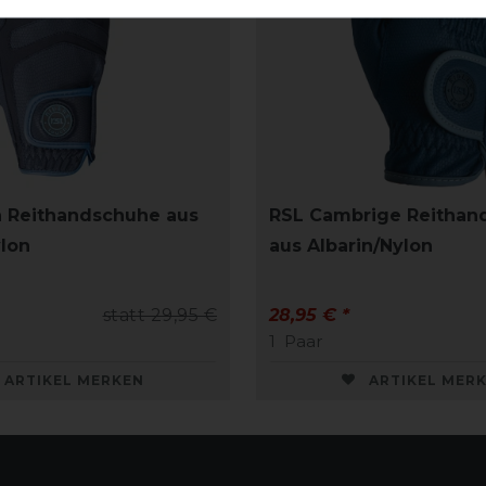
 Reithandschuhe aus
RSL Cambrige Reithan
ylon
aus Albarin/Nylon
statt 29,95 €
28,95 € *
1
Paar
ARTIKEL MERKEN
ARTIKEL MER