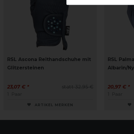
RSL Ascona Reithandschuhe mit
RSL Palma
Glitzersteinen
Albarin/N
23,07 € *
statt 32,95 €
20,97 € *
1
Paar
1
Paar
ARTIKEL MERKEN