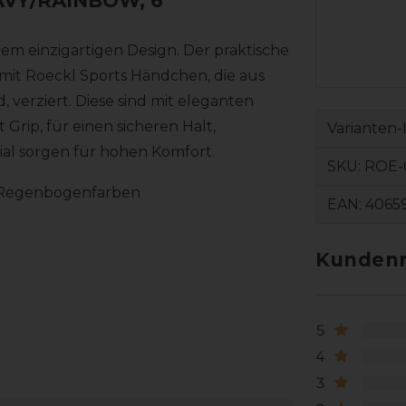
AVY/RAINBOW, 6
m einzigartigen Design. Der praktische
 mit Roeckl Sports Händchen, die aus
 verziert. Diese sind mit eleganten
 Grip, für einen sicheren Halt,
Varianten-
ial sorgen für hohen Komfort.
SKU:
ROE-0
in Regenbogenfarben
EAN:
4065
Kundenr
5
4
3