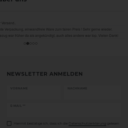
NEWSLETTER ANMELDEN
VORNAME
NACHNAME
Newsletter
E-MAIL **
Honig
Hiermit bestätige ich, dass ich die
Daten­schutz­erklärung
gelesen