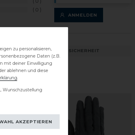
0
0
ANMELDEN
igen zu personalisieren,
DETAILS ZUR PRODUKTSICHERHEIT
personenbezogene Daten (z.B.
 mit deiner Einwilligung
der ablehnen und diese
rklärung
.
 Wunschzustellung
-30%
WAHL AKZEPTIEREN