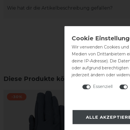
Wie hat dir die Artikelbeschreibung gefallen?
Wir verwenden Cookies und ä
Medien von Drittanbietern e
deine IP-Adresse). Die Date
oder aufgrund berechtigten
jederzeit ändern oder widerr
Diese Produkte könnten dich auch int
Essenziell
-30%
-30%
ALLE AKZEPTIER