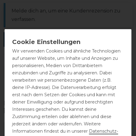
Melde dich an, um eine Kundenrezension zu
verfassen.
ANMELDEN
Wir verwenden Cookies und ähnliche Technologien
auf unserer Website, um Inhalte und Anzeigen zu
personalisieren, Medien von Drittanbietern
DETAILS ZUR PRODUKTSICHERHEIT
einzubinden und Zugriffe zu analysieren. Dabei
verarbeiten wir personenbezogene Daten (z.B.
deine IP-Adresse). Die Datenverarbeitung erfolgt
erst nach dem Setzen der Cookies und kann mit
deiner Einwilligung oder aufgrund berechtigten
Diese Produkte könnten dich auch
Interesses geschehen. Du kannst deine
interessieren
Zustimmung erteilen oder ablehnen und diese
jederzeit ändern oder widerrufen. Weitere
-10%
Informationen findest du in unserer
Daten­schutz­