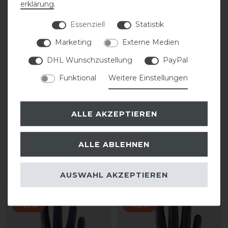
erklärung
.
Essenziell
Statistik
Marketing
Externe Medien
DHL Wunschzustellung
PayPal
Funktional
Weitere Einstellungen
QHP Handschuh Air-flow
Uvex Topstyle
Reithandschuhe
ALLE AKZEPTIEREN
18,95 € *
statt 39,95 €
1
Paar
ALLE ABLEHNEN
35,96 € *
1
Paar
AUSWAHL AKZEPTIEREN
ARTIKEL MERKEN
ARTIKEL MERKEN
-10%
-10%