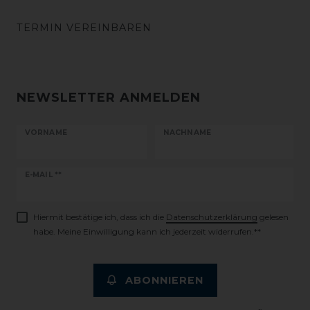
TERMIN VEREINBAREN
NEWSLETTER ANMELDEN
VORNAME
NACHNAME
Newsletter
E-MAIL **
Honig
Hiermit bestätige ich, dass ich die
Daten­schutz­erklärung
gelesen
habe. Meine Einwilligung kann ich jederzeit widerrufen.**
ABONNIEREN