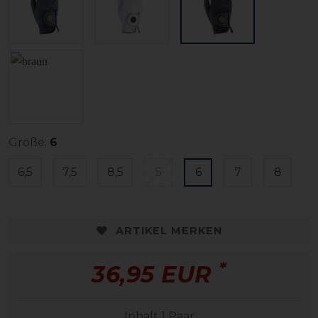
Größe:
6
6,5
7,5
8,5
5
6
7
8
ARTIKEL MERKEN
*
36,95 EUR
Inhalt
1
Paar