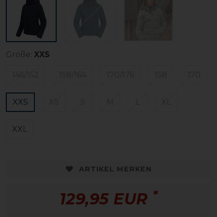
Größe:
XXS
146/152
158/164
170/176
158
170
XXS
XS
S
M
L
XL
XXL
ARTIKEL MERKEN
*
129,95 EUR