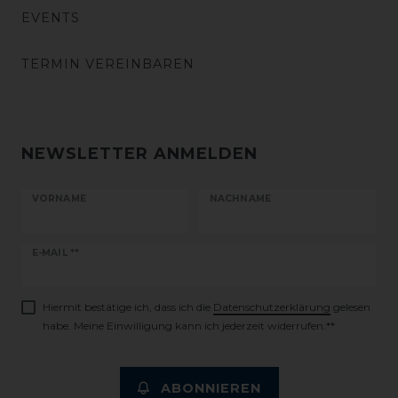
EVENTS
TERMIN VEREINBAREN
NEWSLETTER ANMELDEN
VORNAME
NACHNAME
Newsletter
E-MAIL **
Honig
Hiermit bestätige ich, dass ich die
Daten­schutz­erklärung
gelesen
habe. Meine Einwilligung kann ich jederzeit widerrufen.**
ABONNIEREN