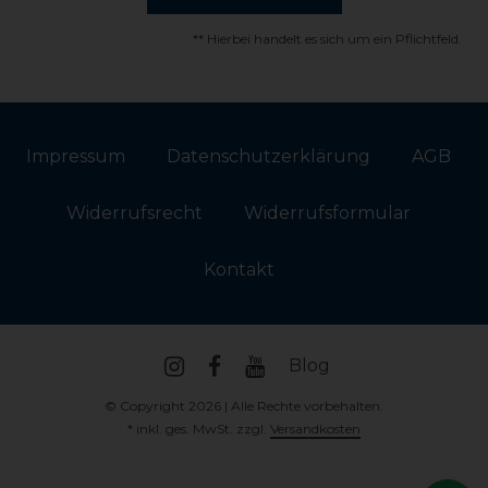
** Hierbei handelt es sich um ein Pflichtfeld.
Impressum
Daten­schutz­erklärung
AGB
Widerrufs­recht
Widerrufs­formular
Kontakt
Blog
© Copyright 2026 | Alle Rechte vorbehalten.
* inkl. ges. MwSt. zzgl.
Versandkosten