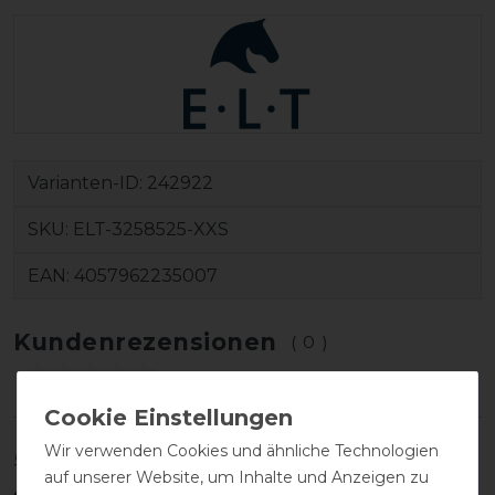
Varianten-ID:
242922
SKU:
ELT-3258525-XXS
EAN:
4057962235007
Kundenrezensionen
(0)
Wir verwenden Cookies und ähnliche Technologien
5
0
auf unserer Website, um Inhalte und Anzeigen zu
4
0