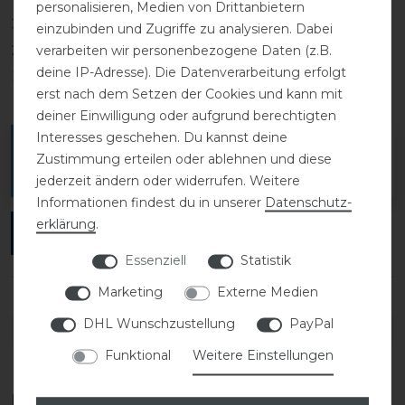
personalisieren, Medien von Drittanbietern
3
0
einzubinden und Zugriffe zu analysieren. Dabei
2
0
verarbeiten wir personenbezogene Daten (z.B.
deine IP-Adresse). Die Datenverarbeitung erfolgt
1
0
erst nach dem Setzen der Cookies und kann mit
deiner Einwilligung oder aufgrund berechtigten
Interesses geschehen. Du kannst deine
Melde dich an, um eine Kundenrezension zu
Zustimmung erteilen oder ablehnen und diese
verfassen.
jederzeit ändern oder widerrufen. Weitere
Informationen findest du in unserer
Daten­schutz­
erklärung
.
ANMELDEN
Essenziell
Statistik
Marketing
Externe Medien
DHL Wunschzustellung
PayPal
DETAILS ZUR PRODUKTSICHERHEIT
Funktional
Weitere Einstellungen
Das perfekte Zubehör für dich