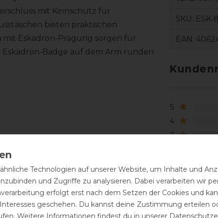
rschluss mit Kinnschutz für
SKU:
ESK-8
lusstaschen bieten praktischen
m mit Eskadron-Prägung sorgen für
EAN:
4062
ein Eskadron-Badge auf dem Arm runden
Kundenr
5
4
3
nnschutz
2
1
hnliche Technologien auf unserer Website, um Inhalte und Anze
dron-Prägung
inzubinden und Zugriffe zu analysieren. Dabei verarbeiten wir 
nverarbeitung erfolgt erst nach dem Setzen der Cookies und kann
 Interesses geschehen. Du kannst deine Zustimmung erteilen o
ufen. Weitere Informationen findest du in unserer
Daten­schutz­e