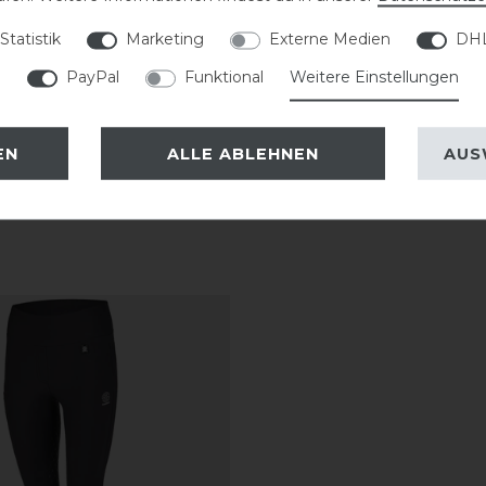
ner trocknen.
Statistik
Marketing
Externe Medien
DHL
PayPal
Funktional
Weitere Einstellungen
EN
ALLE ABLEHNEN
AUS