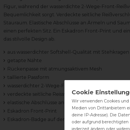
Figur, während der wasserdichte 2-Wege-Front-Reißve
Bequemlichkeit sorgt. Verdeckte seitliche Reißversch
Stauraum. Elastische Abschlüsse an Ärmeln und Sau
einen perfekten Sitz. Ein Eskadron Front-Print und 
das stilvolle Design ab.
aus wasserdichter Softshell-Qualität mit Stehkragen
getapte Nähte
Rückenpasse mit atmungsaktivem Mesh
taillierte Passform
wasserdichter 2-Wege-Front-Reissverschluss mit Ki
verdeckte seitliche Reissverschlusstaschen
Wir verwenden Cookies und ä
elastische Abschlüsse an Ärmel und Saum mit Eska
Medien von Drittanbietern e
Eskadron Front-Print
deine IP-Adresse). Die Date
Eskadron-Badge auf dem Arm
oder aufgrund berechtigten
jederzeit ändern oder widerr