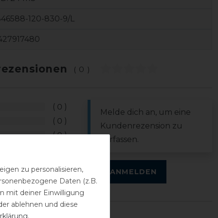
46588-120-830-9/L
427917480
ezensionen
(0)
0
Melde dich an, um eine
0
Kundenrezension zu
0
verfassen.
0
0
igen zu personalisieren,
ANMELDEN
personenbezogene Daten (z.B.
 mit deiner Einwilligung
der ablehnen und diese
rklärung
.