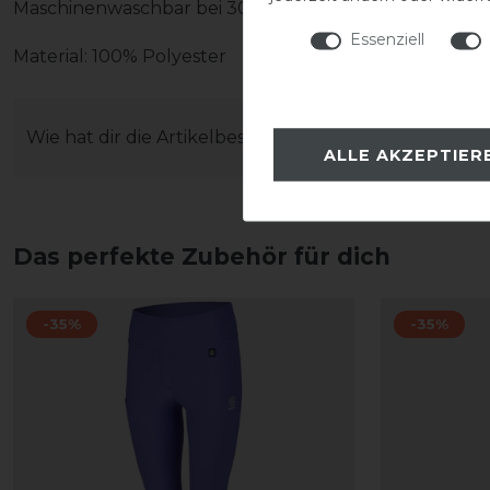
Maschinenwaschbar bei 30 Grad. Bitte nicht im Trock
Essenziell
Material: 100% Polyester
Wie hat dir die Artikelbeschreibung gefallen?
ALLE AKZEPTIER
Das perfekte Zubehör für dich
-35%
-35%