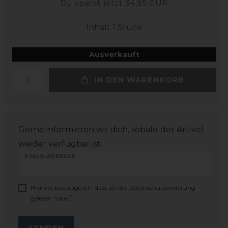
Du sparst jetzt 34,95 EUR
Inhalt
1
Stück
Ausverkauft
IN DEN WARENKORB
Gerne informieren wir dich, sobald der Artikel
wieder verfügbar ist.
E-MAIL-ADRESSE
Hiermit bestätige ich, dass ich die
Daten­schutz­erklärung
*
gelesen habe.
SENDEN