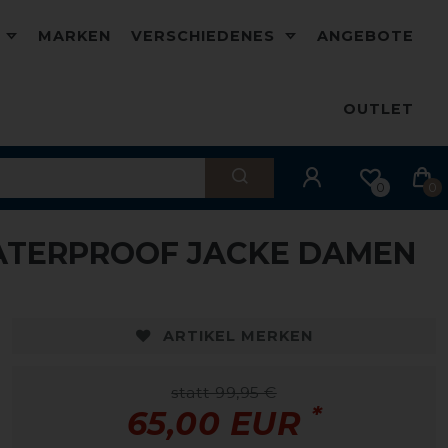
D
MARKEN
VERSCHIEDENES
ANGEBOTE
OUTLET
0
0
ATERPROOF JACKE DAMEN
-35%
-
ARTIKEL MERKEN
statt 99,95 €
*
65,00 EUR