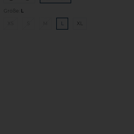
Größe:
L
XS
S
M
L
XL