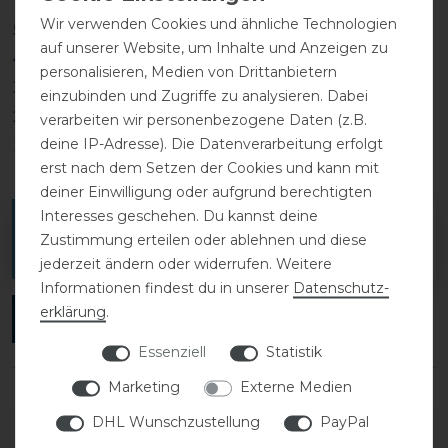
Wir verwenden Cookies und ähnliche Technologien
5
0
auf unserer Website, um Inhalte und Anzeigen zu
4
0
personalisieren, Medien von Drittanbietern
3
0
einzubinden und Zugriffe zu analysieren. Dabei
2
0
verarbeiten wir personenbezogene Daten (z.B.
deine IP-Adresse). Die Datenverarbeitung erfolgt
1
0
erst nach dem Setzen der Cookies und kann mit
deiner Einwilligung oder aufgrund berechtigten
Interesses geschehen. Du kannst deine
Melde dich an, um eine Kundenrezension zu
Zustimmung erteilen oder ablehnen und diese
verfassen.
jederzeit ändern oder widerrufen. Weitere
Informationen findest du in unserer
Daten­schutz­
erklärung
.
ANMELDEN
Essenziell
Statistik
Marketing
Externe Medien
DHL Wunschzustellung
PayPal
DETAILS ZUR PRODUKTSICHERHEIT