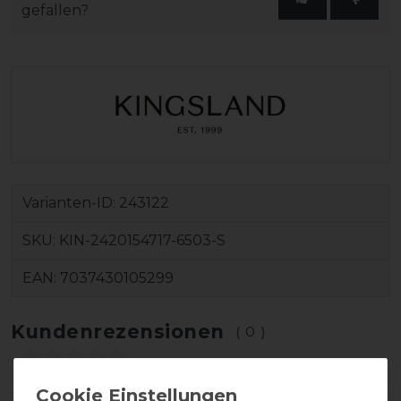
gefallen?
Varianten-ID:
243122
SKU:
KIN-2420154717-6503-S
EAN:
7037430105299
Kundenrezensionen
(0)