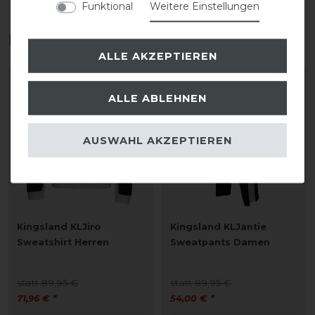
Funktional
Weitere Einstellungen
Das perfekte Zubehör für dich
ALLE AKZEPTIEREN
-20%
-40%
ALLE ABLEHNEN
AUSWAHL AKZEPTIEREN
Kingsland KLJiro
Kingsland KLJantie
Sweatshirt Herren
Sweatpants Damen
statt 89,95 €
statt 89,95 €
71,96 € *
54,00 € *