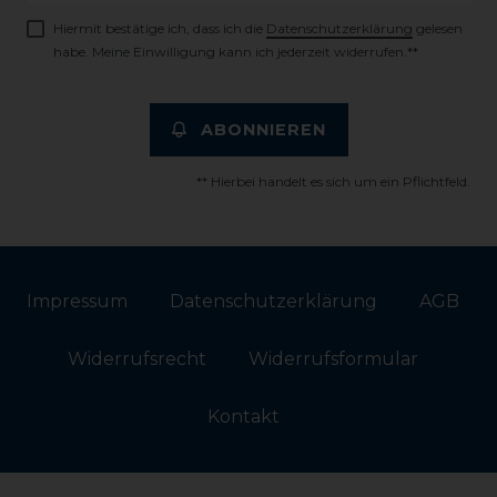
Hiermit bestätige ich, dass ich die
Daten­schutz­erklärung
gelesen
habe. Meine Einwilligung kann ich jederzeit widerrufen.**
ABONNIEREN
** Hierbei handelt es sich um ein Pflichtfeld.
Impressum
Daten­schutz­erklärung
AGB
Widerrufs­recht
Widerrufs­formular
Kontakt