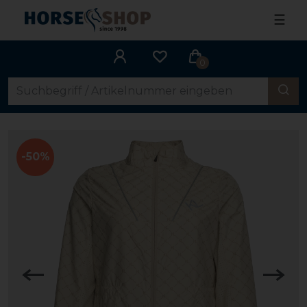
☰
0
-50%