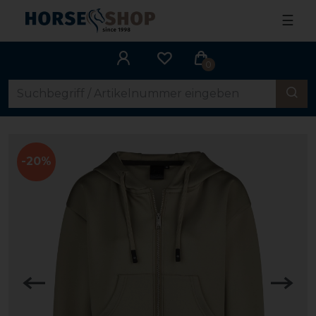
☰
0
-20%