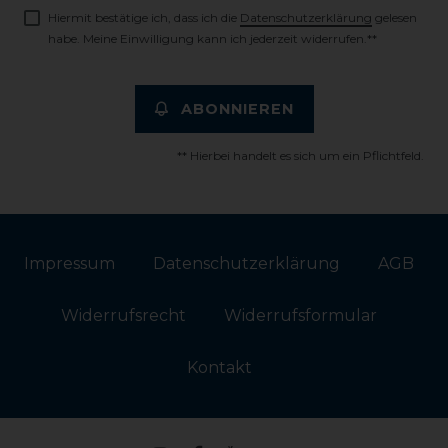
Hiermit bestätige ich, dass ich die
Daten­schutz­erklärung
gelesen
habe. Meine Einwilligung kann ich jederzeit widerrufen.**
ABONNIEREN
** Hierbei handelt es sich um ein Pflichtfeld.
Impressum
Daten­schutz­erklärung
AGB
Widerrufs­recht
Widerrufs­formular
Kontakt