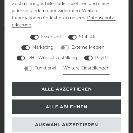
Zustimmung erteilen oder ablehnen und diese
DETAILS ZUR PRODUKTSICHERHEIT
jederzeit ändern oder widerrufen. Weitere
Informationen findest du in unserer
Daten­schutz­
erklärung
.
Das perfekte Zubehör für dich
Essenziell
Statistik
Marketing
Externe Medien
-20%
DHL Wunschzustellung
PayPal
Funktional
Weitere Einstellungen
ALLE AKZEPTIEREN
ALLE ABLEHNEN
Pikeur Linnett SD
Pikeur FS25 Athleisure
Vollgrip Reitleggings
Mesh Cap
Damen
AUSWAHL AKZEPTIEREN
statt 29,95 €