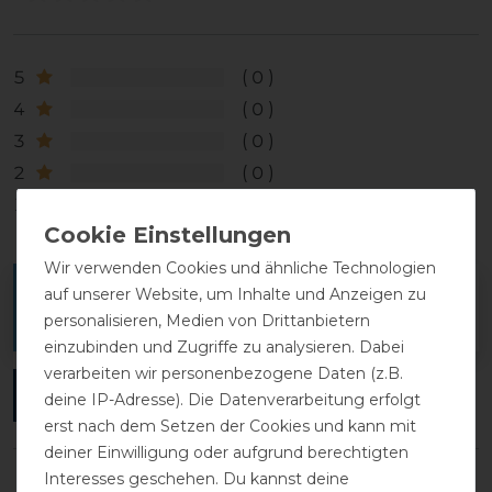
5
0
4
0
3
0
2
0
1
0
Wir verwenden Cookies und ähnliche Technologien
Melde dich an, um eine Kundenrezension zu
auf unserer Website, um Inhalte und Anzeigen zu
personalisieren, Medien von Drittanbietern
verfassen.
einzubinden und Zugriffe zu analysieren. Dabei
verarbeiten wir personenbezogene Daten (z.B.
ANMELDEN
deine IP-Adresse). Die Datenverarbeitung erfolgt
erst nach dem Setzen der Cookies und kann mit
deiner Einwilligung oder aufgrund berechtigten
Interesses geschehen. Du kannst deine