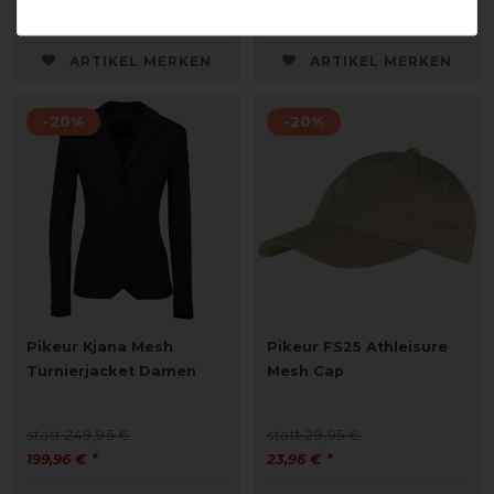
129,95 € *
23,96 € *
ARTIKEL MERKEN
ARTIKEL MERKEN
-20%
-20%
Pikeur Kjana Mesh
Pikeur FS25 Athleisure
Turnierjacket Damen
Mesh Cap
statt 249,95 €
statt 29,95 €
199,96 € *
23,96 € *