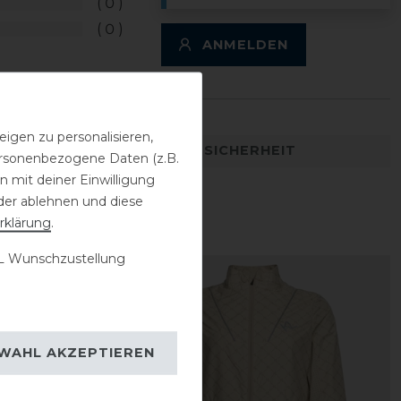
0
0
ANMELDEN
igen zu personalisieren,
DETAILS ZUR PRODUKTSICHERHEIT
personenbezogene Daten (z.B.
 mit deiner Einwilligung
der ablehnen und diese
rklärung
.
 Wunschzustellung
-50%
WAHL AKZEPTIEREN