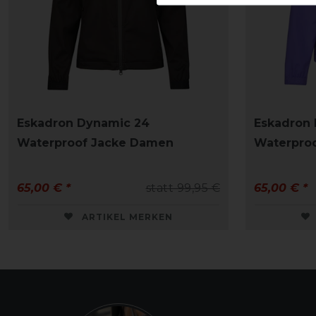
Eskadron Dynamic 24
Eskadron
Waterproof Jacke Damen
Waterpro
65,00 € *
statt 99,95 €
65,00 € *
ARTIKEL MERKEN