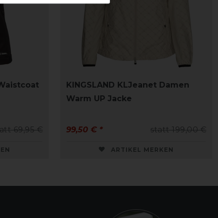
Waistcoat
KINGSLAND KLJeanet Damen
Warm UP Jacke
att 69,95 €
99,50 € *
statt 199,00 €
KEN
ARTIKEL MERKEN