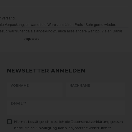
NEWSLETTER ANMELDEN
VORNAME
NACHNAME
Newsletter
E-MAIL **
Honig
Hiermit bestätige ich, dass ich die
Daten­schutz­erklärung
gelesen
habe. Meine Einwilligung kann ich jederzeit widerrufen.**