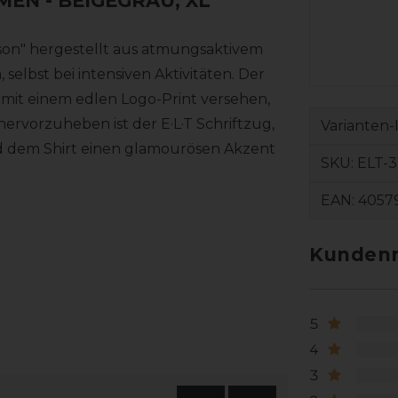
AMEN
- BEIGEGRAU, XL
on" hergestellt aus atmungsaktivem
 selbst bei intensiven Aktivitäten. Der
t mit einem edlen Logo-Print versehen,
hervorzuheben ist der E·L·T Schriftzug,
Varianten-
nd dem Shirt einen glamourösen Akzent
SKU:
ELT-3
EAN:
4057
Kundenr
5
4
3