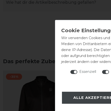
Wie hat dir die Artikelbeschreibung gefallen?
Wir verwenden Cookies und ä
Medien von Drittanbietern e
deine IP-Adresse). Die Date
oder aufgrund berechtigten
Das perfekte Zubehör für dich
jederzeit ändern oder widerr
Essenziell
-35%
-35%
ALLE AKZEPTIER