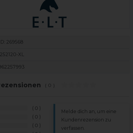
ID:
269568
252120-XL
962257993
ezensionen
(0)
0
Melde dich an, um eine
0
Kundenrezension zu
0
verfassen.