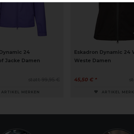
 Dynamic 24
Eskadron Dynamic 24 
of Jacke Damen
Weste Damen
statt 99,95 €
45,50 € *
st
ARTIKEL MERKEN
ARTIKEL MER