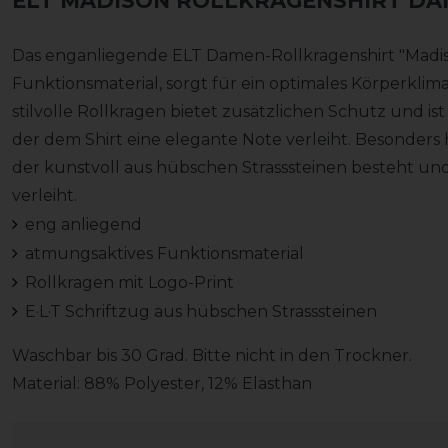
ELT MADISON ROLLKRAGENSHIRT D
Das enganliegende ELT Damen-Rollkragenshirt "Madis
Funktionsmaterial, sorgt für ein optimales Körperklima,
stilvolle Rollkragen bietet zusätzlichen Schutz und is
der dem Shirt eine elegante Note verleiht. Besonders 
der kunstvoll aus hübschen Strasssteinen besteht u
verleiht.
eng anliegend
atmungsaktives Funktionsmaterial
Rollkragen mit Logo-Print
E·L·T Schriftzug aus hübschen Strasssteinen
Waschbar bis 30 Grad. Bitte nicht in den Trockner.
Material: 88% Polyester, 12% Elasthan