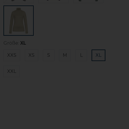
Größe:
XL
XXS
XS
S
M
L
XL
XXL