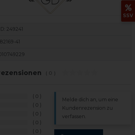
SSV
ID:
249241
82169-41
010749229
ezensionen
(0)
0
Melde dich an, um eine
0
Kundenrezension zu
0
verfassen.
0
0