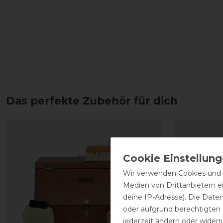
Das perfekte Zubehör für dich
Wir verwenden Cookies und ä
Medien von Drittanbietern e
deine IP-Adresse). Die Date
oder aufgrund berechtigten
jederzeit ändern oder widerr