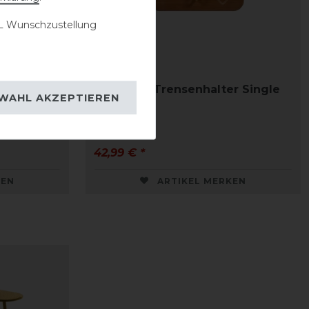
 Wunschzustellung
 Box Set
Kentucky Trensenhalter Single
WAHL AKZEPTIEREN
42,99 € *
KEN
ARTIKEL MERKEN