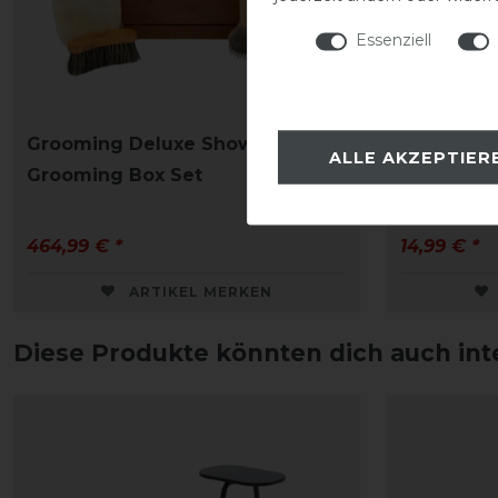
Essenziell
Grooming Deluxe Show
Grooming 
ALLE AKZEPTIER
Grooming Box Set
klein
464,99 € *
14,99 € *
ARTIKEL MERKEN
Diese Produkte könnten dich auch int