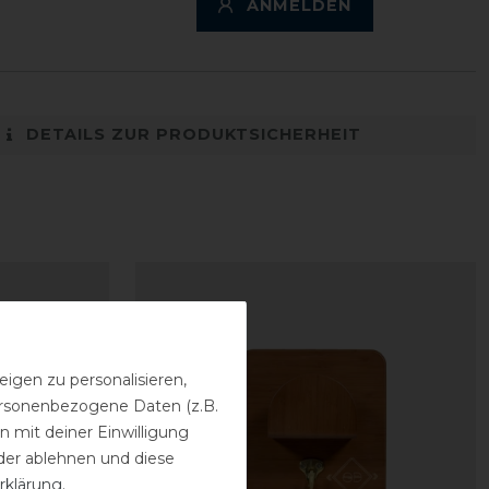
ANMELDEN
DETAILS ZUR PRODUKTSICHERHEIT
igen zu personalisieren,
personenbezogene Daten (z.B.
 mit deiner Einwilligung
der ablehnen und diese
rklärung
.