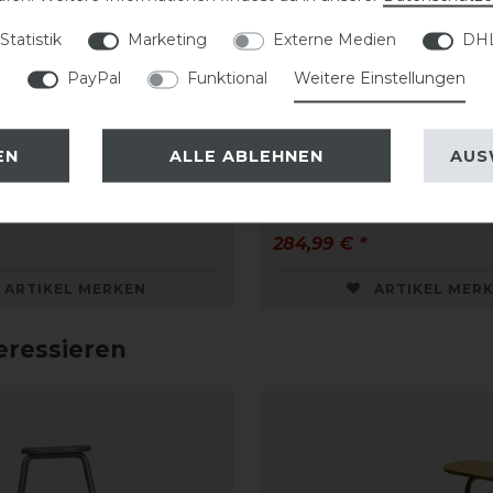
Statistik
Marketing
Externe Medien
DHL
PayPal
Funktional
Weitere Einstellungen
Deluxe Hufkratzer
Grooming Deluxe Tack
EN
ALLE ABLEHNEN
AUS
284,99 € *
ARTIKEL MERKEN
ARTIKEL MER
eressieren