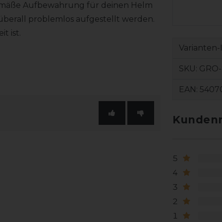
emäße Aufbewahrung für deinen Helm
überall problemlos aufgestellt werden.
t ist.
Varianten-
SKU:
GRO-
EAN:
5407
Kundenr
5
4
3
2
1