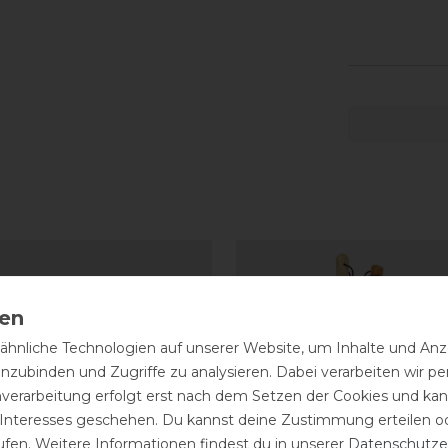
hnliche Technologien auf unserer Website, um Inhalte und Anze
inzubinden und Zugriffe zu analysieren. Dabei verarbeiten wir 
nverarbeitung erfolgt erst nach dem Setzen der Cookies und kann
 Interesses geschehen. Du kannst deine Zustimmung erteilen o
ufen. Weitere Informationen findest du in unserer
Daten­schutz­e