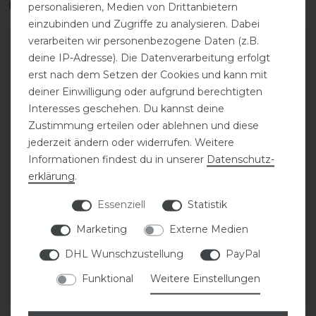
interessieren
personalisieren, Medien von Drittanbietern
einzubinden und Zugriffe zu analysieren. Dabei
verarbeiten wir personenbezogene Daten (z.B.
deine IP-Adresse). Die Datenverarbeitung erfolgt
erst nach dem Setzen der Cookies und kann mit
deiner Einwilligung oder aufgrund berechtigten
Interesses geschehen. Du kannst deine
Zustimmung erteilen oder ablehnen und diese
jederzeit ändern oder widerrufen. Weitere
Informationen findest du in unserer
Daten­schutz­
erklärung
.
Samshield 2.0
Samshield 2.0
Essenziell
Statistik
Shadowmatt 5 Crystals
Shadowmatt Reithelm
Reithelm inkl. Liner
inkl. Liner
Marketing
Externe Medien
DHL Wunschzustellung
PayPal
489,00 € *
399,00 € *
Funktional
Weitere Einstellungen
ARTIKEL MERKEN
ARTIKEL MERKEN