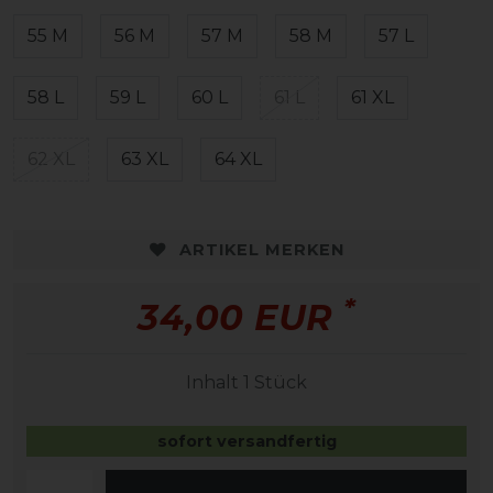
55 M
56 M
57 M
58 M
57 L
58 L
59 L
60 L
61 L
61 XL
62 XL
63 XL
64 XL
ARTIKEL MERKEN
*
34,00 EUR
Inhalt
1
Stück
sofort versandfertig