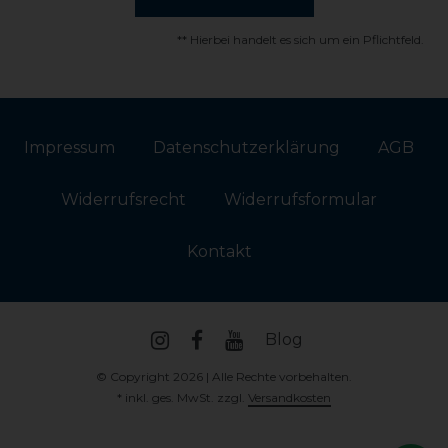
** Hierbei handelt es sich um ein Pflichtfeld.
Impressum
Daten­schutz­erklärung
AGB
Widerrufs­recht
Widerrufs­formular
Kontakt
Blog
© Copyright 2026 | Alle Rechte vorbehalten.
* inkl. ges. MwSt. zzgl.
Versandkosten