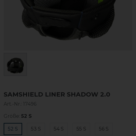
SAMSHIELD LINER SHADOW 2.0
Art.-Nr.:
17496
Größe:
52 S
52 S
53 S
54 S
55 S
56 S