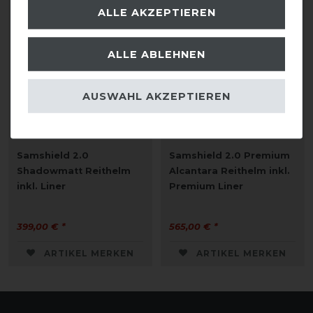
ALLE AKZEPTIEREN
ALLE ABLEHNEN
AUSWAHL AKZEPTIEREN
Samshield 2.0
Samshield 2.0 Premium
Shadowmatt Reithelm
Alcantara Reithelm inkl.
inkl. Liner
Premium Liner
399,00 € *
565,00 € *
ARTIKEL MERKEN
ARTIKEL MERKEN