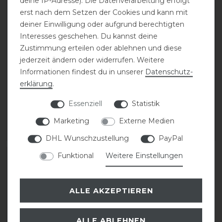
deine IP-Adresse). Die Datenverarbeitung erfolgt
erst nach dem Setzen der Cookies und kann mit
deiner Einwilligung oder aufgrund berechtigten
Interesses geschehen. Du kannst deine
Zustimmung erteilen oder ablehnen und diese
jederzeit ändern oder widerrufen. Weitere
Cavallo ATB One
Cavallo CAVALLINUS
Informationen findest du in unserer
Daten­schutz­
Reitstiefel
Dressage Reitstiefel
erklärung
.
299,00 € *
379,00 € *
Essenziell
Statistik
1
Paar
1
Paar
Marketing
Externe Medien
ARTIKEL MERKEN
ARTIKEL MERKEN
DHL Wunschzustellung
PayPal
Funktional
Weitere Einstellungen
ALLE AKZEPTIEREN
ALLE ABLEHNEN