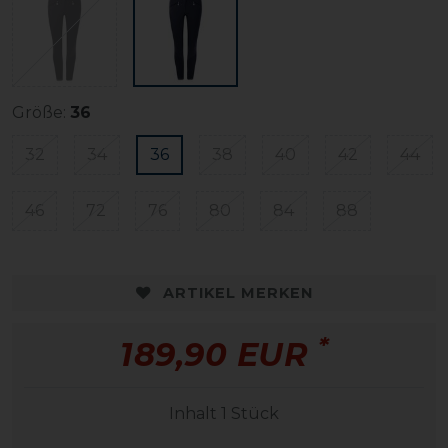
Größe:
36
32
34
36
38
40
42
44
46
72
76
80
84
88
ARTIKEL MERKEN
*
189,90 EUR
Inhalt
1
Stück