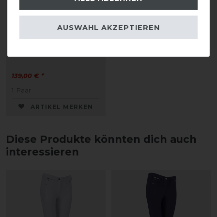
AUSWAHL AKZEPTIEREN
Cavallo CAVALCHELSEA
Slim Stiefelette
139,00 € *
1
Paar
ARTIKEL MERKEN
Diese Produkte könnten dich auch
interessieren