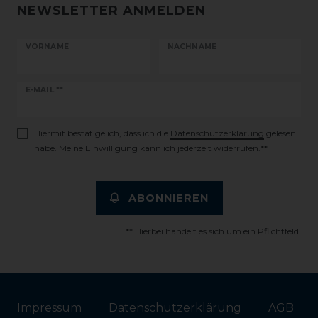
NEWSLETTER ANMELDEN
VORNAME
NACHNAME
Newsletter
E-MAIL **
Honig
Hiermit bestätige ich, dass ich die
Daten­schutz­erklärung
gelesen
habe. Meine Einwilligung kann ich jederzeit widerrufen.**
ABONNIEREN
** Hierbei handelt es sich um ein Pflichtfeld.
Impressum
Daten­schutz­erklärung
AGB