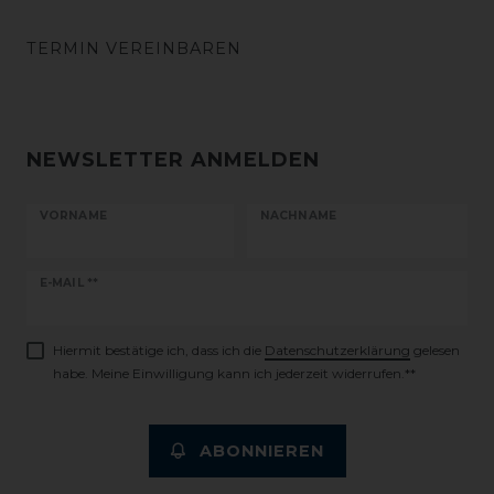
TERMIN VEREINBAREN
NEWSLETTER ANMELDEN
VORNAME
NACHNAME
Newsletter
E-MAIL **
Honig
Hiermit bestätige ich, dass ich die
Daten­schutz­erklärung
gelesen
habe. Meine Einwilligung kann ich jederzeit widerrufen.**
ABONNIEREN