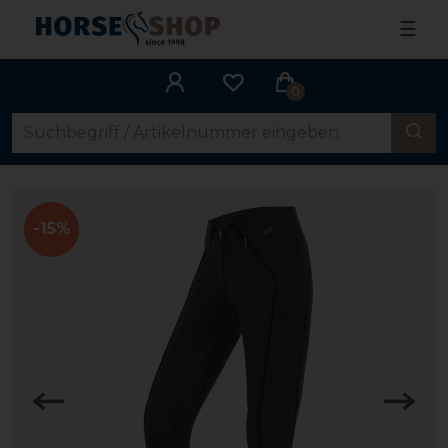
☰
0
-15%