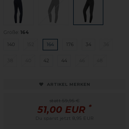
Größe:
164
140
152
164
176
34
36
38
40
42
44
46
48
ARTIKEL MERKEN
statt 59,95 €
*
51,00 EUR
Du sparst jetzt 8,95 EUR