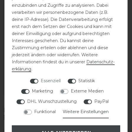
einzubinden und Zugriffe zu analysieren. Dabei
verarbeiten wir personenbezogene Daten (z.B.
deine IP-Adresse). Die Datenverarbeitung erfolgt
erst nach dem Setzen der Cookies und kann mit
deiner Einwilligung oder aufgrund berechtigten
Interesses geschehen. Du kannst deine
Kingsland KLJess
Zustimmung erteilen oder ablehnen und diese
Bodystocking
jederzeit ändern oder widerrufen. Weitere
Tuniershirt Damen
Informationen findest du in unserer
Daten­schutz­
erklärung
.
statt 109,00 €
54,50 € *
Essenziell
Statistik
ARTIKEL MERKEN
Marketing
Externe Medien
DHL Wunschzustellung
PayPal
Diese Produkte könnten dich auch
Funktional
Weitere Einstellungen
interessieren