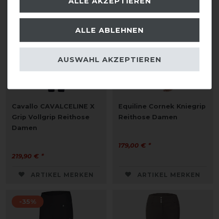
ALLE AKZEPTIEREN
ALLE ABLEHNEN
AUSWAHL AKZEPTIEREN
Cavallo CAVALCELINE X
Equiline Cornek Kniegrip
Grip Vollgrip Reithose
Reithose Damen
Damen
179,00 € *
219,90 € *
ARTIKEL MERKEN
ARTIKEL MERKEN
-35%