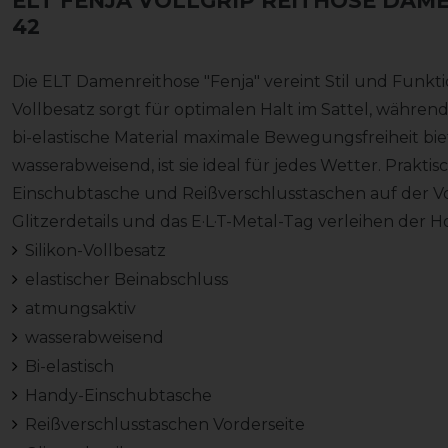
ELT FENJA VOLLGRIP REITHOSE DAM
42
Die ELT Damenreithose "Fenja" vereint Stil und Funktion
Vollbesatz sorgt für optimalen Halt im Sattel, währen
bi-elastische Material maximale Bewegungsfreiheit b
wasserabweisend, ist sie ideal für jedes Wetter. Praktis
Einschubtasche und Reißverschlusstaschen auf der Vo
Glitzerdetails und das E·L·T-Metal-Tag verleihen der 
Silikon-Vollbesatz
elastischer Beinabschluss
atmungsaktiv
wasserabweisend
Bi-elastisch
Handy-Einschubtasche
Reißverschlusstaschen Vorderseite