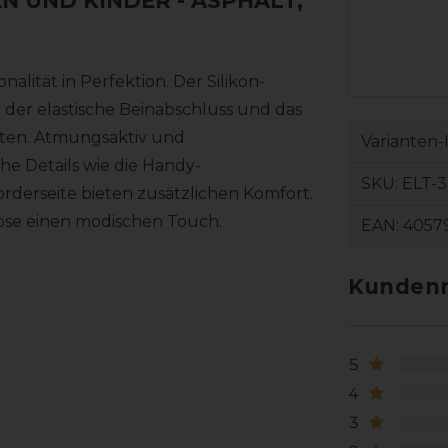
EN UND KINDER
- ASPHALT,
alität in Perfektion. Der Silikon-
d der elastische Beinabschluss und das
ieten. Atmungsaktiv und
Varianten-
che Details wie die Handy-
SKU:
ELT-
rderseite bieten zusätzlichen Komfort.
Hose einen modischen Touch.
EAN:
4057
Kundenr
5
4
3