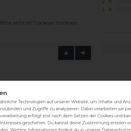
2
1
itte nicht im Trockner trocknen.
hnliche Technologien auf unserer Website, um Inhalte und Anze
-50%
inzubinden und Zugriffe zu analysieren. Dabei verarbeiten wir 
nverarbeitung erfolgt erst nach dem Setzen der Cookies und kann
 Interesses geschehen. Du kannst deine Zustimmung erteilen o
ufen. Weitere Informationen findest du in unserer
Daten­schutz­e