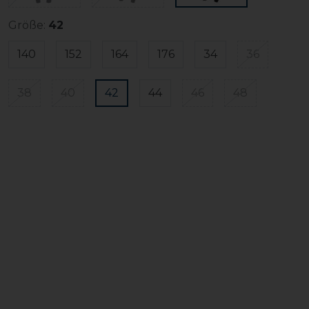
Größe:
42
140
152
164
176
34
36
38
40
42
44
46
48