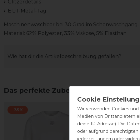
Glitzerdetails
E·L·T-Metal-Tag
Maschinenwaschbar bei 30 Grad im Schonwaschgang. B
Material: 62% Polyester, 33% Viskose, 5% Elasthan
Wie hat dir die Artikelbeschreibung gefallen?
Das perfekte Zubehör für dich
Wir verwenden Cookies und ä
-35%
Medien von Drittanbietern e
deine IP-Adresse). Die Date
oder aufgrund berechtigten
jederzeit ändern oder widerr