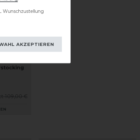
 Wunschzustellung
WAHL AKZEPTIEREN
ystocking
tt 109,00 €
KEN