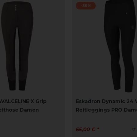
-35%
AVALCELINE X Grip
Eskadron Dynamic 24 V
Reithose Damen
Reitleggings PRO Dam
65,00 € *
st