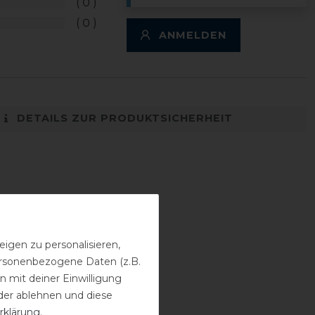
0
0
ANMELDEN
DETAILS ZUR PRODUKTSICHERHEIT
igen zu personalisieren,
personenbezogene Daten (z.B.
 mit deiner Einwilligung
der ablehnen und diese
rklärung
.