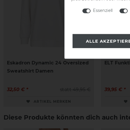
Essenziell
ALLE AKZEPTIER
Eskadron Dynamic 24 Oversized
ELT Funkt
Sweatshirt Damen
32,50 € *
statt 49,95 €
39,95 € *
ARTIKEL MERKEN
Diese Produkte könnten dich auch int