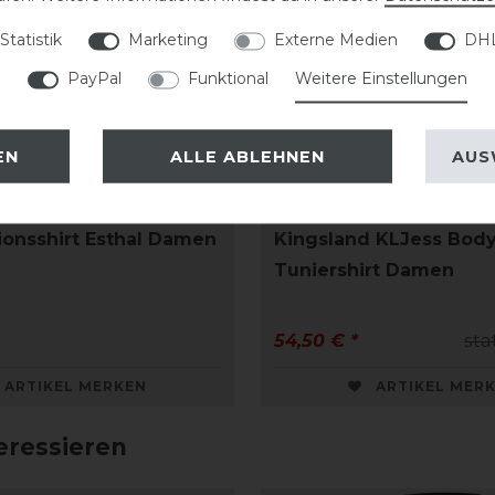
Statistik
Marketing
Externe Medien
DHL
PayPal
Funktional
Weitere Einstellungen
EN
ALLE ABLEHNEN
AUS
ionsshirt Esthal Damen
Kingsland KLJess Bod
Tuniershirt Damen
54,50 € *
sta
ARTIKEL MERKEN
ARTIKEL MER
eressieren