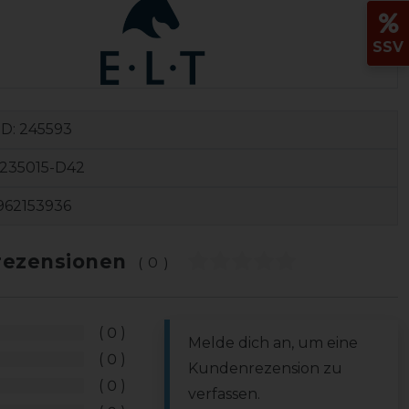
SSV
ID:
245593
3235015-D42
962153936
ezensionen
(0)
0
Melde dich an, um eine
0
Kundenrezension zu
0
verfassen.