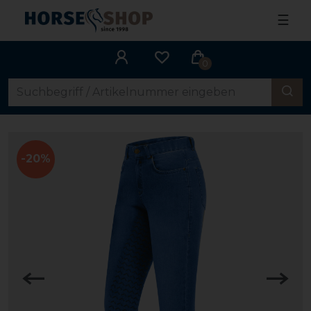
☰
0
-20%