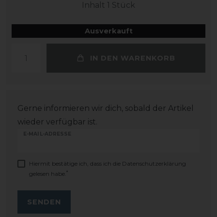
Inhalt
1
Stück
Ausverkauft
IN DEN WARENKORB
Gerne informieren wir dich, sobald der Artikel
wieder verfügbar ist.
E-MAIL-ADRESSE
Hiermit bestätige ich, dass ich die
Daten­schutz­erklärung
*
gelesen habe.
SENDEN