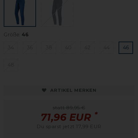
Größe:
46
34
36
38
40
42
44
46
48
ARTIKEL MERKEN
statt 89,95 €
*
71,96 EUR
Du sparst jetzt 17,99 EUR