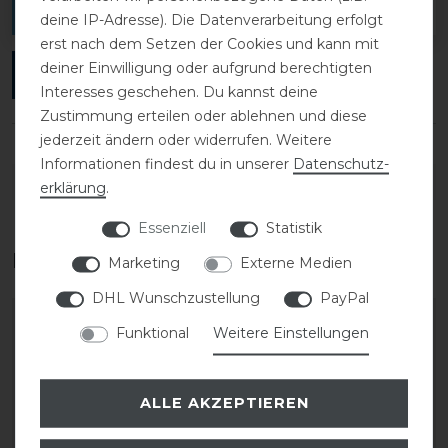
verfassen.
deine IP-Adresse). Die Datenverarbeitung erfolgt
erst nach dem Setzen der Cookies und kann mit
deiner Einwilligung oder aufgrund berechtigten
ANMELDEN
Interesses geschehen. Du kannst deine
Zustimmung erteilen oder ablehnen und diese
jederzeit ändern oder widerrufen. Weitere
Informationen findest du in unserer
Daten­schutz­
DETAILS ZUR PRODUKTSICHERHEIT
erklärung
.
Essenziell
Statistik
Das perfekte Zubehör für dich
Marketing
Externe Medien
DHL Wunschzustellung
PayPal
-35%
-10%
Funktional
Weitere Einstellungen
ALLE AKZEPTIEREN