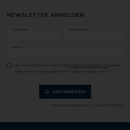
NEWSLETTER ANMELDEN
VORNAME
NACHNAME
Newsletter
E-MAIL **
Honig
Hiermit bestätige ich, dass ich die
Daten­schutz­erklärung
gelesen
habe. Meine Einwilligung kann ich jederzeit widerrufen.**
ABONNIEREN
** Hierbei handelt es sich um ein Pflichtfeld.