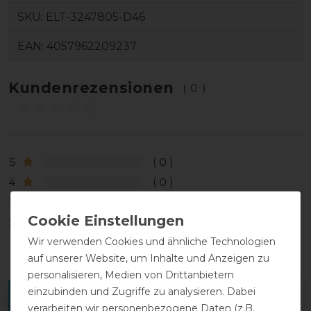
SKU:
ELT-3247805-D46
EAN:
4057962209237
Kundenrezensionen
(0)
5
0
4
0
3
0
2
0
Wir verwenden Cookies und ähnliche Technologien
1
0
auf unserer Website, um Inhalte und Anzeigen zu
personalisieren, Medien von Drittanbietern
einzubinden und Zugriffe zu analysieren. Dabei
Melde dich an, um eine Kundenrezension zu
verarbeiten wir personenbezogene Daten (z.B.