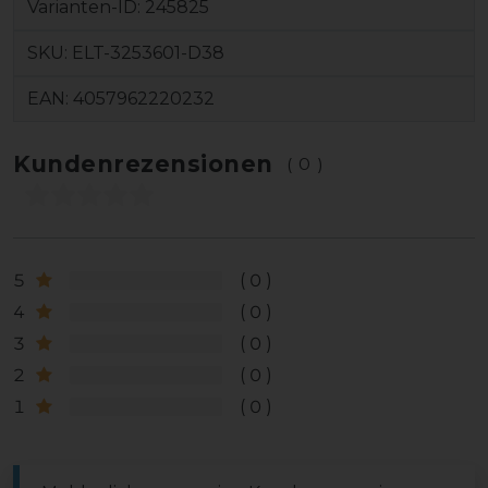
Varianten-ID:
245825
SKU:
ELT-3253601-D38
EAN:
4057962220232
Kundenrezensionen
(0)
5
0
4
0
3
0
2
0
1
0