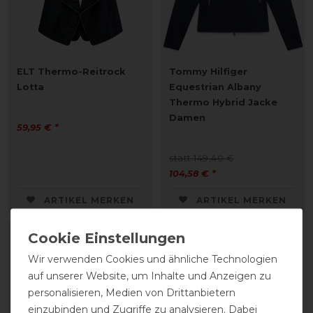
ELT Thermo-Reitrock
Tommy Hilfiger
Lotta
Equestrian Albany
Thermo Hybrid Jacke
Damen
59,95 € *
statt 149,40 €
104,58 € *
ARTIKEL MERKEN
ARTIKEL MERKEN
-20%
Wir verwenden Cookies und ähnliche Technologien
auf unserer Website, um Inhalte und Anzeigen zu
personalisieren, Medien von Drittanbietern
einzubinden und Zugriffe zu analysieren. Dabei