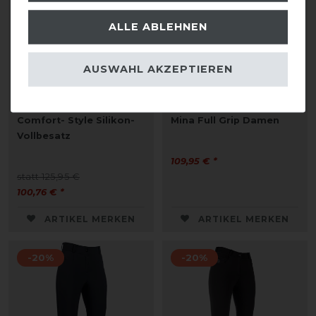
ALLE ABLEHNEN
AUSWAHL AKZEPTIEREN
HKM Heizreithose -
ELT Thermoreithose
Comfort- Style Silikon-
Mina Full Grip Damen
Vollbesatz
109,95 € *
statt 125,95 €
100,76 € *
ARTIKEL MERKEN
ARTIKEL MERKEN
-20%
-20%