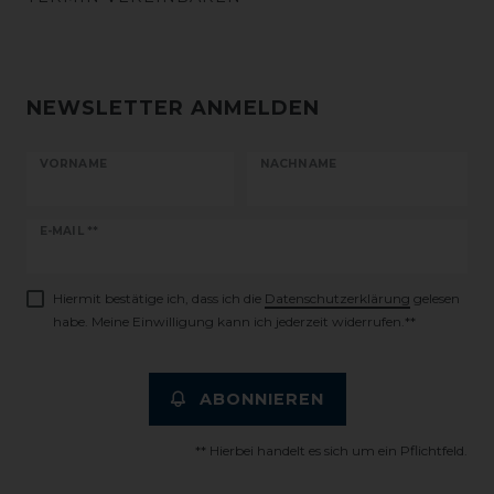
NEWSLETTER ANMELDEN
VORNAME
NACHNAME
Newsletter
E-MAIL **
Honig
Hiermit bestätige ich, dass ich die
Daten­schutz­erklärung
gelesen
habe. Meine Einwilligung kann ich jederzeit widerrufen.**
ABONNIEREN
** Hierbei handelt es sich um ein Pflichtfeld.