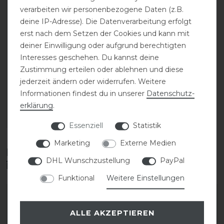
verarbeiten wir personenbezogene Daten (z.B.
deine IP-Adresse). Die Datenverarbeitung erfolgt
erst nach dem Setzen der Cookies und kann mit
deiner Einwilligung oder aufgrund berechtigten
ELT Thermo-Reitrock
Interesses geschehen. Du kannst deine
Lotta
Zustimmung erteilen oder ablehnen und diese
jederzeit ändern oder widerrufen. Weitere
statt 59,95 €
Informationen findest du in unserer
Daten­schutz­
47,96 € *
erklärung
.
ARTIKEL MERKEN
Essenziell
Statistik
Marketing
Externe Medien
Diese Produkte könnten dich auch
DHL Wunschzustellung
PayPal
interessieren
Funktional
Weitere Einstellungen
-20%
ALLE AKZEPTIEREN