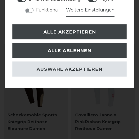
Funktional
Weitere Einstellungen
statt 159,95 €
statt 149,95 €
127,96 € *
90,00 € *
ALLE AKZEPTIEREN
ARTIKEL MERKEN
ARTIKEL MERKEN
ALLE ABLEHNEN
-50%
AUSWAHL AKZEPTIEREN
Schockemöhle Sports
Covalliero Janne x
Kniegrip Reithose
PinkRibbon Kniegrip
Eleonore Damen
Reithose Damen