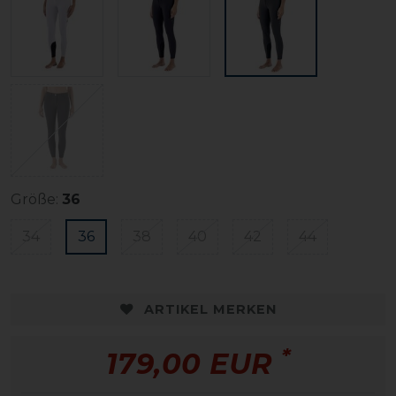
Größe:
36
34
36
38
40
42
44
ARTIKEL MERKEN
*
179,00 EUR