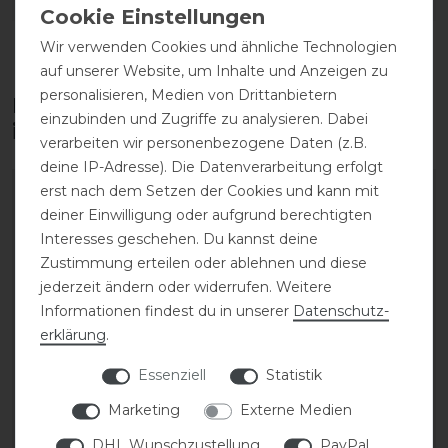
DETAILS ZUR PRODUKTSICHERHEIT
Wir verwenden Cookies und ähnliche Technologien
auf unserer Website, um Inhalte und Anzeigen zu
personalisieren, Medien von Drittanbietern
Diese Produkte könnten dich auch
einzubinden und Zugriffe zu analysieren. Dabei
interessieren
verarbeiten wir personenbezogene Daten (z.B.
deine IP-Adresse). Die Datenverarbeitung erfolgt
erst nach dem Setzen der Cookies und kann mit
-20%
-40%
deiner Einwilligung oder aufgrund berechtigten
Interesses geschehen. Du kannst deine
Zustimmung erteilen oder ablehnen und diese
jederzeit ändern oder widerrufen. Weitere
Informationen findest du in unserer
Daten­schutz­
erklärung
.
Essenziell
Statistik
Pikeur FS24 Amia SD
Schockemöhle Sports
Marketing
Externe Medien
Kniegrip Reithose
Damen Reithose Loretta
Damen
Kniegrip
DHL Wunschzustellung
PayPal