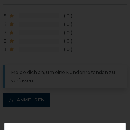
5
0
4
0
3
0
2
0
1
0
Melde dich an, um eine Kundenrezension zu
verfassen.
ANMELDEN