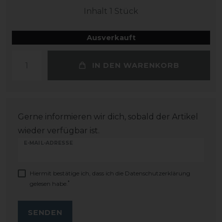
Inhalt
1
Stück
Ausverkauft
IN DEN WARENKORB
Gerne informieren wir dich, sobald der Artikel
wieder verfügbar ist.
E-MAIL-ADRESSE
Hiermit bestätige ich, dass ich die
Daten­schutz­erklärung
*
gelesen habe.
SENDEN