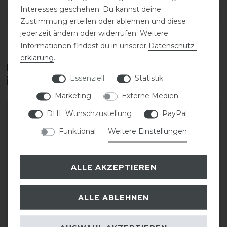
Interesses geschehen. Du kannst deine
DETAILS ZUR PRODUKTSICHERHEIT
Zustimmung erteilen oder ablehnen und diese
jederzeit ändern oder widerrufen. Weitere
Informationen findest du in unserer
Daten­schutz­
erklärung
.
Diese Produkte könnten dich auch
Essenziell
Statistik
interessieren
Marketing
Externe Medien
-40%
DHL Wunschzustellung
PayPal
Funktional
Weitere Einstellungen
ALLE AKZEPTIEREN
ALLE ABLEHNEN
Schockemöhle Reithose
Schockemöhle Sports
Eleonore II Kniegrip
Damen Reithose Loretta