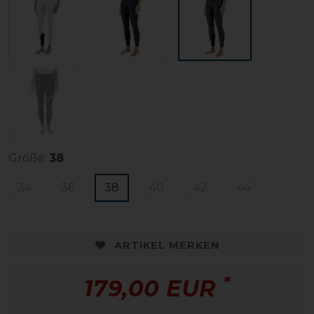
Größe:
38
34
36
38
40
42
44
ARTIKEL MERKEN
*
179,00 EUR