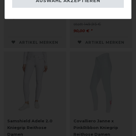
AUSWAHL AKZEPTIEREN
Kniegrip
139,95 € *
statt 149,95 €
90,00 € *
ARTIKEL MERKEN
ARTIKEL MERKEN
Samshield Adele 2.0
Covalliero Janne x
Kniegrip Reithose
PinkRibbon Kniegrip
Damen
Reithose Damen