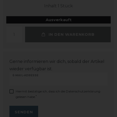
Inhalt
1
Stück
Ausverkauft
IN DEN WARENKORB
Gerne informieren wir dich, sobald der Artikel
wieder verfügbar ist.
E-MAIL-ADRESSE
Hiermit bestätige ich, dass ich die
Daten­schutz­erklärung
*
gelesen habe.
SENDEN