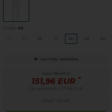
Größe:
40
32
34
36
38
40
42
44
ARTIKEL MERKEN
statt 189,95 €
*
151,96 EUR
Du sparst jetzt 37,99 EUR
Inhalt
1
Stück