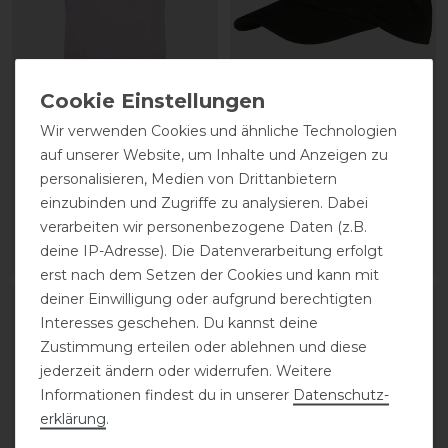
Pikeur FS25 Athleisure
Pikeur FS25 Athleisure
Wir verwenden Cookies und ähnliche Technologien
Cropped Shirt Damen
Mesh Cap
auf unserer Website, um Inhalte und Anzeigen zu
personalisieren, Medien von Drittanbietern
statt 49,95 €
statt 29,95 €
einzubinden und Zugriffe zu analysieren. Dabei
39,96 € *
23,96 € *
verarbeiten wir personenbezogene Daten (z.B.
deine IP-Adresse). Die Datenverarbeitung erfolgt
ARTIKEL MERKEN
ARTIKEL MERKEN
erst nach dem Setzen der Cookies und kann mit
deiner Einwilligung oder aufgrund berechtigten
-20%
-20%
Interesses geschehen. Du kannst deine
Zustimmung erteilen oder ablehnen und diese
jederzeit ändern oder widerrufen. Weitere
Informationen findest du in unserer
Daten­schutz­
erklärung
.