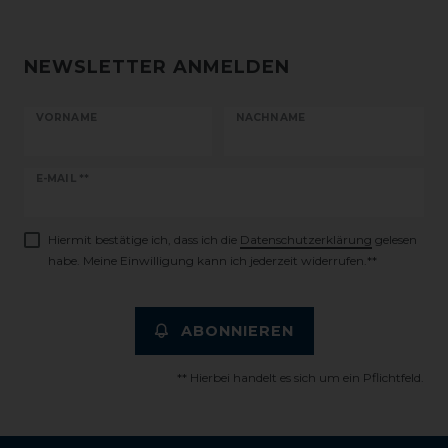
NEWSLETTER ANMELDEN
VORNAME
NACHNAME
Newsletter
E-MAIL **
Honig
Hiermit bestätige ich, dass ich die
Daten­schutz­erklärung
gelesen
habe. Meine Einwilligung kann ich jederzeit widerrufen.**
ABONNIEREN
** Hierbei handelt es sich um ein Pflichtfeld.