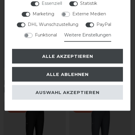
Essenziell
Statistik
Marketing
Externe Medien
Pikeur FS25 Sports Mesh
Pikeur FS25 Athleisure
DHL Wunschzustellung
PayPal
Jacke Damen
Cropped Shirt Damen
Funktional
Weitere Einstellungen
statt 119,95 €
statt 49,95 €
95,96 € *
39,96 € *
ALLE AKZEPTIEREN
ARTIKEL MERKEN
ARTIKEL MERKEN
ALLE ABLEHNEN
Diese Produkte könnten dich auch
interessieren
AUSWAHL AKZEPTIEREN
-20%
-20%