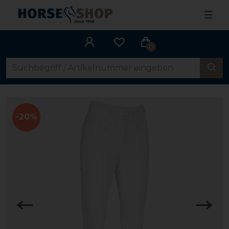
☰
0
-20%