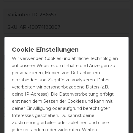
Varianten-ID:
286557
SKU:
ARI-10074196007
EAN:
197318941672
Kundenrezensionen
(0)
Wir verwenden Cookies und ähnliche Technologien
auf unserer Website, um Inhalte und Anzeigen zu
personalisieren, Medien von Drittanbietern
einzubinden und Zugriffe zu analysieren. Dabei
verarbeiten wir personenbezogene Daten (z.B.
5
0
deine IP-Adresse). Die Datenverarbeitung erfolgt
4
0
erst nach dem Setzen der Cookies und kann mit
3
0
deiner Einwilligung oder aufgrund berechtigten
2
0
Interesses geschehen. Du kannst deine
Zustimmung erteilen oder ablehnen und diese
1
0
jederzeit ändern oder widerrufen. Weitere