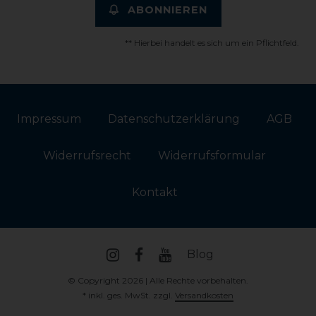
ABONNIEREN
** Hierbei handelt es sich um ein Pflichtfeld.
Impressum
Daten­schutz­erklärung
AGB
Widerrufs­recht
Widerrufs­formular
Kontakt
Blog
© Copyright 2026 | Alle Rechte vorbehalten.
* inkl. ges. MwSt. zzgl.
Versandkosten