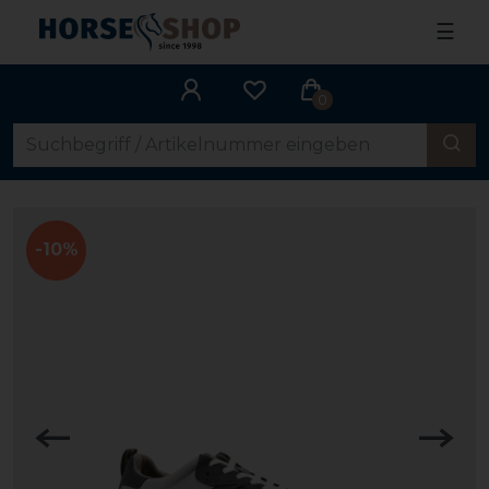
☰
0
-10%