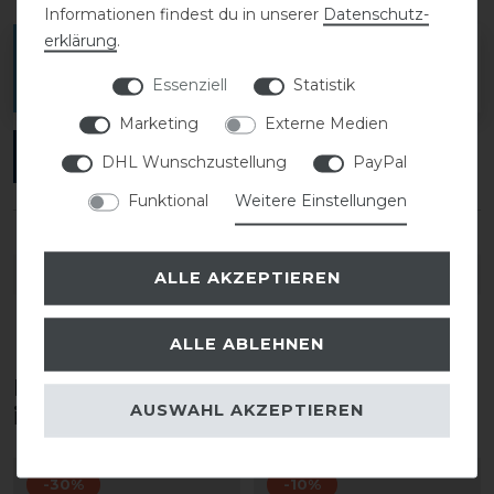
Informationen findest du in unserer
Daten­schutz­
erklärung
.
Melde dich an, um eine Kundenrezension zu
verfassen.
Essenziell
Statistik
Marketing
Externe Medien
ANMELDEN
DHL Wunschzustellung
PayPal
Funktional
Weitere Einstellungen
DETAILS ZUR PRODUKTSICHERHEIT
ALLE AKZEPTIEREN
ALLE ABLEHNEN
Diese Produkte könnten dich auch
AUSWAHL AKZEPTIEREN
interessieren
-30%
-10%