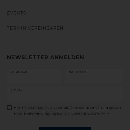
EVENTS
TERMIN VEREINBAREN
NEWSLETTER ANMELDEN
VORNAME
NACHNAME
Newsletter
E-MAIL **
Honig
Hiermit bestätige ich, dass ich die
Daten­schutz­erklärung
gelesen
habe. Meine Einwilligung kann ich jederzeit widerrufen.**