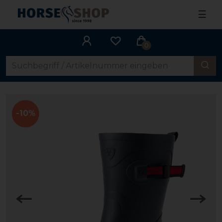
☰
0
-10%