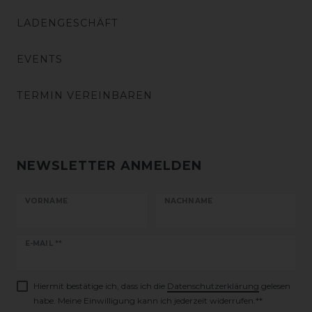
LADENGESCHÄFT
EVENTS
TERMIN VEREINBAREN
NEWSLETTER ANMELDEN
VORNAME
NACHNAME
Newsletter
E-MAIL **
Honig
Hiermit bestätige ich, dass ich die
Daten­schutz­erklärung
gelesen
habe. Meine Einwilligung kann ich jederzeit widerrufen.**