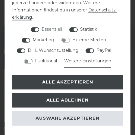
2
0
jederzeit ändern oder widerrufen. Weitere
1
0
Informationen findest du in unserer
Daten­schutz­
erklärung
.
Essenziell
Statistik
Melde dich an, um eine Kundenrezension zu
Marketing
Externe Medien
verfassen.
DHL Wunschzustellung
PayPal
Funktional
Weitere Einstellungen
ANMELDEN
ALLE AKZEPTIEREN
DETAILS ZUR PRODUKTSICHERHEIT
ALLE ABLEHNEN
AUSWAHL AKZEPTIEREN
Diese Produkte könnten dich auch
interessieren