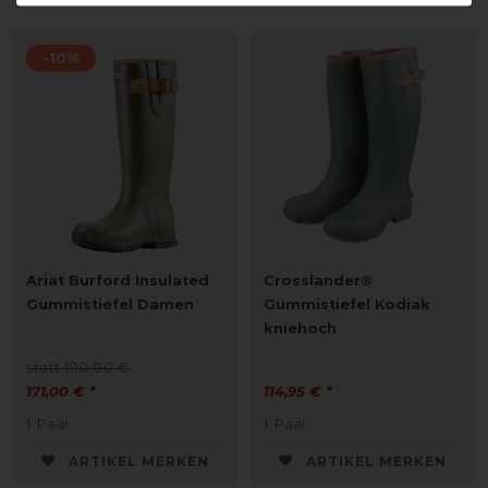
-10%
Ariat Burford Insulated
Crosslander®
Gummistiefel Damen
Gummistiefel Kodiak
kniehoch
statt 190,00 €
171,00 € *
114,95 € *
1
Paar
1
Paar
ARTIKEL MERKEN
ARTIKEL MERKEN