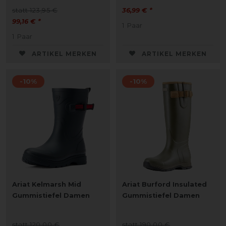
statt 123,95 €
36,99 € *
99,16 € *
1
Paar
1
Paar
ARTIKEL MERKEN
ARTIKEL MERKEN
-10%
-10%
Ariat Kelmarsh Mid
Ariat Burford Insulated
Gummistiefel Damen
Gummistiefel Damen
statt 120,00 €
statt 190,00 €