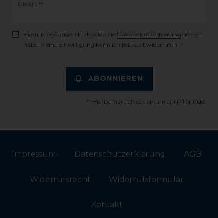
Newsletter
E-MAIL **
Honig
Hiermit bestätige ich, dass ich die
Daten­schutz­erklärung
gelesen
habe. Meine Einwilligung kann ich jederzeit widerrufen.**
ABONNIEREN
** Hierbei handelt es sich um ein Pflichtfeld.
Impressum
Daten­schutz­erklärung
AGB
Widerrufs­recht
Widerrufs­formular
Kontakt