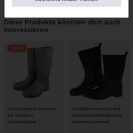
ARTIKEL MERKEN
ARTIKEL MERKEN
Diese Produkte könnten dich auch
interessieren
-20%
Crosslander® Dolomiti
Covalliero NeoLite Mid
8.5 Outdoor
Gummistiefel halbhoch
Gummistiefel
wärmeisolierend