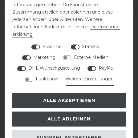
ARTIKEL MERKEN
ARTIKEL MERKEN
Interesses geschehen. Du kannst deine
Zustimmung erteilen oder ablehnen und diese
jederzeit ändern oder widerrufen. Weitere
-50%
-20%
Informationen findest du in unserer
Daten­schutz­
erklärung
.
Essenziell
Statistik
Marketing
Externe Medien
DHL Wunschzustellung
PayPal
Funktional
Weitere Einstellungen
Crosslander®
Pikeur Regenhose
Winterstiefel Boots
Unisex
Grenoble
ALLE AKZEPTIEREN
statt 119,95 €
statt 73,50 €
95,96 € *
ALLE ABLEHNEN
37,00 € *
1
Paar
AUSWAHL AKZEPTIEREN