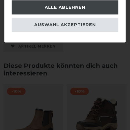
Grenoble
ALLE ABLEHNEN
statt 73,50 €
AUSWAHL AKZEPTIEREN
37,00 € *
1
Paar
ARTIKEL MERKEN
Diese Produkte könnten dich auch
interessieren
-10%
-10%