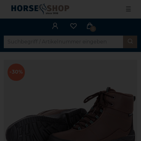
☰
0
-30%