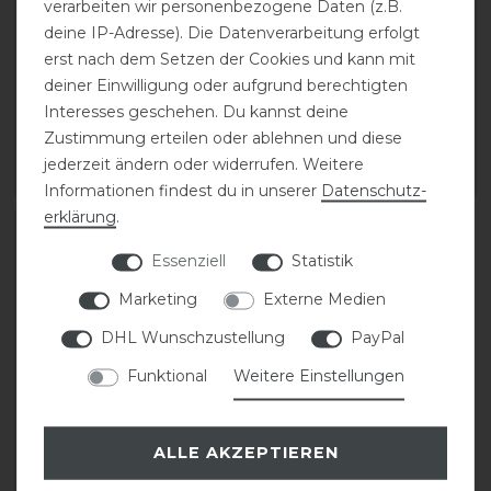
verarbeiten wir personenbezogene Daten (z.B.
Grenoble
Grenoble
deine IP-Adresse). Die Datenverarbeitung erfolgt
erst nach dem Setzen der Cookies und kann mit
statt 73,50 €
statt 73,50 €
deiner Einwilligung oder aufgrund berechtigten
37,00 € *
37,00 € *
Interesses geschehen. Du kannst deine
Zustimmung erteilen oder ablehnen und diese
1
Paar
1
Paar
jederzeit ändern oder widerrufen. Weitere
ARTIKEL MERKEN
ARTIKEL MERKEN
Informationen findest du in unserer
Daten­schutz­
erklärung
.
-50%
Essenziell
Statistik
Marketing
Externe Medien
DHL Wunschzustellung
PayPal
Funktional
Weitere Einstellungen
ALLE AKZEPTIEREN
Crosslander®
Winterstiefel Boots