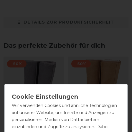
DETAILS ZUR PRODUKTSICHERHEIT
Das perfekte Zubehör für dich
-50%
-50%
Wir verwenden Cookies und ähnliche Technologien
auf unserer Website, um Inhalte und Anzeigen zu
personalisieren, Medien von Drittanbietern
Crosslander®
Crosslander®
einzubinden und Zugriffe zu analysieren. Dabei
Winterstiefel Boots
Winterstiefel Boots