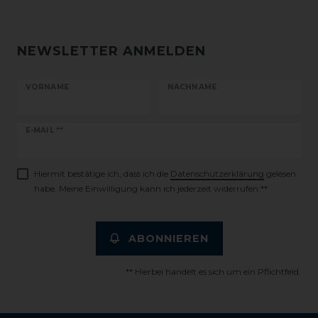
NEWSLETTER ANMELDEN
VORNAME
NACHNAME
Newsletter
E-MAIL **
Honig
Hiermit bestätige ich, dass ich die
Daten­schutz­erklärung
gelesen
habe. Meine Einwilligung kann ich jederzeit widerrufen.**
ABONNIEREN
** Hierbei handelt es sich um ein Pflichtfeld.