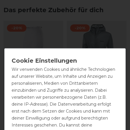
Das perfekte Zubehör für dich
-20%
-20%
Wir verwenden Cookies und ähnliche Technologien
auf unserer Website, um Inhalte und Anzeigen zu
personalisieren, Medien von Drittanbietern
Pikeur Regenhose
Pikeur Leichte
einzubinden und Zugriffe zu analysieren. Dabei
Unisex
Regenjacke Unisex
verarbeiten wir personenbezogene Daten (z.B.
deine IP-Adresse). Die Datenverarbeitung erfolgt
statt 119,95 €
statt 79,95 €
erst nach dem Setzen der Cookies und kann mit
95,96 € *
63,96 € *
deiner Einwilligung oder aufgrund berechtigten
Interesses geschehen. Du kannst deine
ARTIKEL MERKEN
ARTIKEL MERKEN