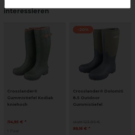
Diese Produkte könnten dich auch
interessieren
-20%
Crosslander®
Crosslander® Dolomiti
Gummistiefel Kodiak
8.5 Outdoor
kniehoch
Gummistiefel
114,95 € *
statt 123,95 €
99,16 € *
1
Paar