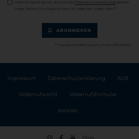
Hiermit bestätige ich, dass ich die
Daten­schutz­erklärung
gelesen
habe. Meine Einwilligung kann ich jederzeit widerrufen.**
ABONNIEREN
** Hierbei handelt es sich um ein Pflichtfeld.
Impressum
Daten­schutz­erklärung
AGB
Widerrufs­recht
Widerrufs­formular
Kontakt
Blog