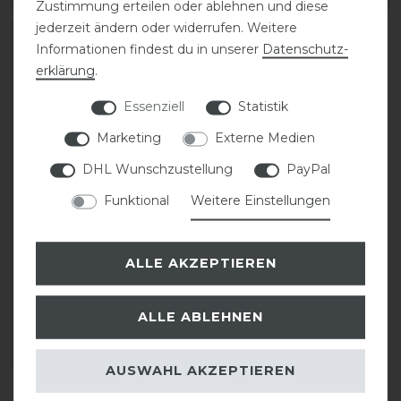
Zustimmung erteilen oder ablehnen und diese
jederzeit ändern oder widerrufen. Weitere
-20%
Informationen findest du in unserer
Daten­schutz­
erklärung
.
Essenziell
Statistik
Marketing
Externe Medien
DHL Wunschzustellung
PayPal
Funktional
Weitere Einstellungen
Pikeur Leichte
Regenjacke Unisex
ALLE AKZEPTIEREN
statt 79,95 €
ALLE ABLEHNEN
63,96 € *
ARTIKEL MERKEN
AUSWAHL AKZEPTIEREN