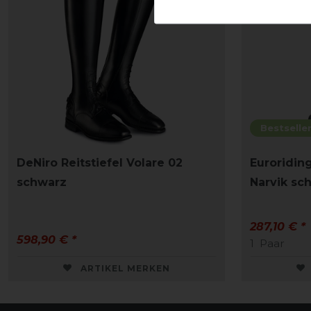
Bestselle
DeNiro Reitstiefel Volare 02
Euroriding
schwarz
Narvik s
287,10 € *
598,90 € *
1
Paar
ARTIKEL MERKEN