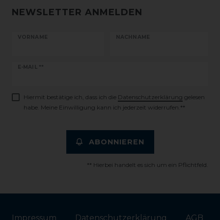
NEWSLETTER ANMELDEN
VORNAME
NACHNAME
Newsletter
E-MAIL **
Honig
Hiermit bestätige ich, dass ich die
Daten­schutz­erklärung
gelesen
habe. Meine Einwilligung kann ich jederzeit widerrufen.**
ABONNIEREN
** Hierbei handelt es sich um ein Pflichtfeld.
Impressum
Daten­schutz­erklärung
AGB