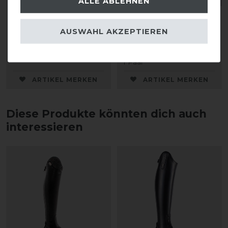
ALLE ABLEHNEN
DeNiro Sporenriemen
DeNiro Fersenkeile
Leder
AUSWAHL AKZEPTIEREN
16,00 € *
28,00 € *
1
Paar
ARTIKEL MERKEN
ARTIKEL MERKEN
Diese Produkte könnten dich auch
interessieren