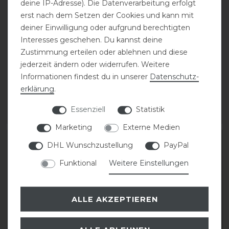
deine IP-Adresse). Die Datenverarbeitung erfolgt
erst nach dem Setzen der Cookies und kann mit
deiner Einwilligung oder aufgrund berechtigten
Interesses geschehen. Du kannst deine
DeNiro Sporenriemen
DeNiro Superior
Zustimmung erteilen oder ablehnen und diese
Leder
Stiefeltasche
jederzeit ändern oder widerrufen. Weitere
Informationen findest du in unserer
Daten­schutz­
28,00 € *
98,00 € *
erklärung
.
1
Paar
Essenziell
Statistik
ARTIKEL MERKEN
ARTIKEL MERKEN
Marketing
Externe Medien
DHL Wunschzustellung
PayPal
Funktional
Weitere Einstellungen
ALLE AKZEPTIEREN