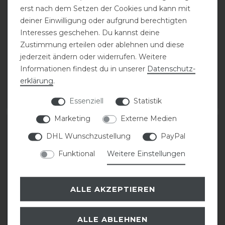
erst nach dem Setzen der Cookies und kann mit
deiner Einwilligung oder aufgrund berechtigten
Interesses geschehen. Du kannst deine
DeNiro Superior
DeNiro Sporenriemen
Zustimmung erteilen oder ablehnen und diese
Stiefeltasche
Leder
jederzeit ändern oder widerrufen. Weitere
Informationen findest du in unserer
Daten­schutz­
erklärung
.
98,00 € *
28,00 € *
ARTIKEL MERKEN
ARTIKEL MERKEN
Essenziell
Statistik
Marketing
Externe Medien
DHL Wunschzustellung
PayPal
Funktional
Weitere Einstellungen
ALLE AKZEPTIEREN
ALLE ABLEHNEN