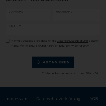
VORNAME
NACHNAME
Newsletter
E-MAIL **
Honig
Hiermit bestätige ich, dass ich die
Daten­schutz­erklärung
gelesen
habe. Meine Einwilligung kann ich jederzeit widerrufen.**
ABONNIEREN
** Hierbei handelt es sich um ein Pflichtfeld.
Impressum
Daten­schutz­erklärung
AGB