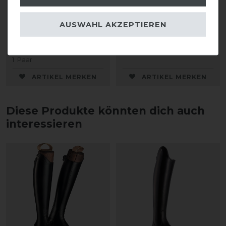
DeNiro Sporenriemen
DeNiro Standard
Leder
Stiefeltasche
AUSWAHL AKZEPTIEREN
28,00 € *
75,00 € *
1
Paar
ARTIKEL MERKEN
ARTIKEL MERKEN
Diese Produkte könnten dich auch
interessieren