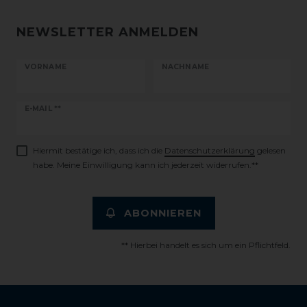
NEWSLETTER ANMELDEN
VORNAME
NACHNAME
Newsletter
E-MAIL **
Honig
Hiermit bestätige ich, dass ich die
Daten­schutz­erklärung
gelesen
habe. Meine Einwilligung kann ich jederzeit widerrufen.**
ABONNIEREN
** Hierbei handelt es sich um ein Pflichtfeld.