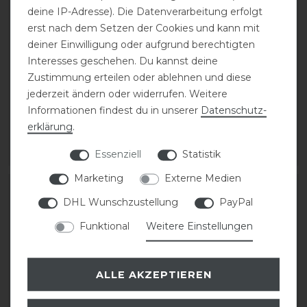
deine IP-Adresse). Die Datenverarbeitung erfolgt
erst nach dem Setzen der Cookies und kann mit
deiner Einwilligung oder aufgrund berechtigten
DeNiro Nourishing
DeNiro Sporenriemen
Interesses geschehen. Du kannst deine
Schuhcreme 150 ml
Leder
Zustimmung erteilen oder ablehnen und diese
jederzeit ändern oder widerrufen. Weitere
Informationen findest du in unserer
Daten­schutz­
20,00 € *
28,00 € *
erklärung
.
150
Milliliter
| 133,33 € / Liter
1
Paar
Essenziell
Statistik
ARTIKEL MERKEN
ARTIKEL MERKEN
Marketing
Externe Medien
DHL Wunschzustellung
PayPal
Funktional
Weitere Einstellungen
ALLE AKZEPTIEREN