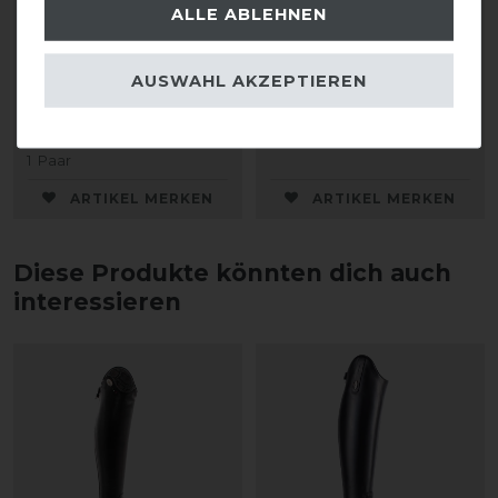
ALLE ABLEHNEN
DeNiro Sporenriemen
DeNiro Sporenriemen
Leder
Leder
AUSWAHL AKZEPTIEREN
28,00 € *
28,00 € *
1
Paar
ARTIKEL MERKEN
ARTIKEL MERKEN
Diese Produkte könnten dich auch
interessieren