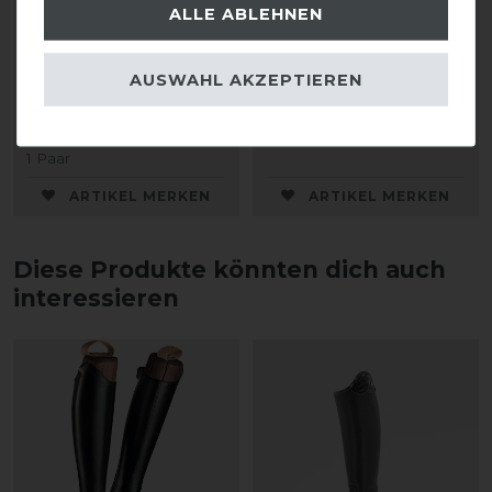
ALLE ABLEHNEN
DeNiro Sporenriemen
DeNiro Sporenriemen
Leder
Leder
AUSWAHL AKZEPTIEREN
28,00 € *
28,00 € *
1
Paar
ARTIKEL MERKEN
ARTIKEL MERKEN
Diese Produkte könnten dich auch
interessieren