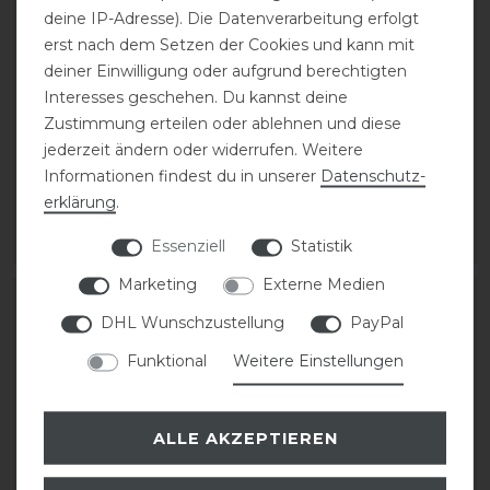
deine IP-Adresse). Die Datenverarbeitung erfolgt
erst nach dem Setzen der Cookies und kann mit
deiner Einwilligung oder aufgrund berechtigten
DeNiro Nourishing
DeNiro Nourishing
Interesses geschehen. Du kannst deine
Schuhcreme 150 ml
Schuhcreme 150 ml
Zustimmung erteilen oder ablehnen und diese
jederzeit ändern oder widerrufen. Weitere
Informationen findest du in unserer
Daten­schutz­
20,00 € *
20,00 € *
erklärung
.
150
Milliliter
| 133,33 € / Liter
Essenziell
Statistik
ARTIKEL MERKEN
ARTIKEL MERKEN
Marketing
Externe Medien
DHL Wunschzustellung
PayPal
Funktional
Weitere Einstellungen
ALLE AKZEPTIEREN