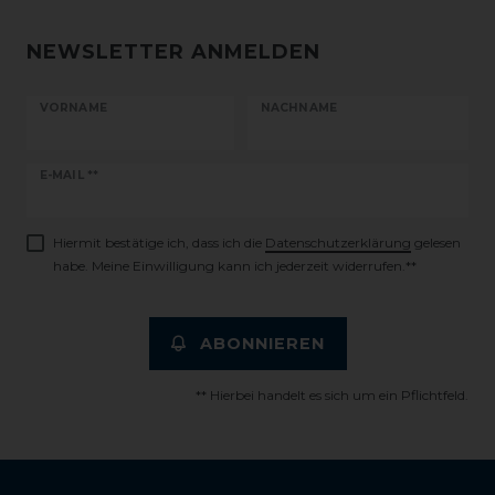
NEWSLETTER ANMELDEN
VORNAME
NACHNAME
Newsletter
E-MAIL **
Honig
Hiermit bestätige ich, dass ich die
Daten­schutz­erklärung
gelesen
habe. Meine Einwilligung kann ich jederzeit widerrufen.**
ABONNIEREN
** Hierbei handelt es sich um ein Pflichtfeld.