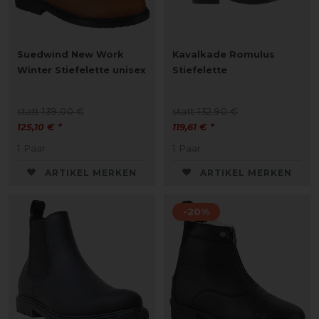
Suedwind New Work
Kavalkade Romulus
Winter Stiefelette unisex
Stiefelette
statt 139,00 €
statt 132,90 €
125,10 € *
119,61 € *
1
Paar
1
Paar
ARTIKEL MERKEN
ARTIKEL MERKEN
-20%