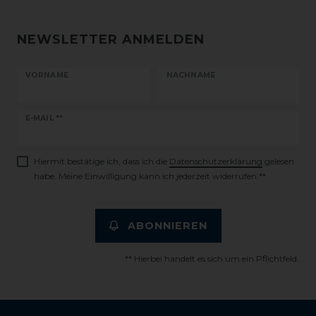
NEWSLETTER ANMELDEN
VORNAME
NACHNAME
Newsletter
E-MAIL **
Honig
Hiermit bestätige ich, dass ich die
Daten­schutz­erklärung
gelesen
habe. Meine Einwilligung kann ich jederzeit widerrufen.**
ABONNIEREN
** Hierbei handelt es sich um ein Pflichtfeld.