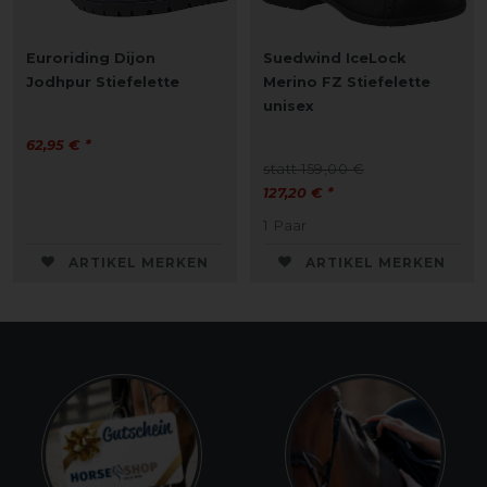
Euroriding Dijon
Suedwind IceLock
Jodhpur Stiefelette
Merino FZ Stiefelette
unisex
62,95 € *
statt 159,00 €
127,20 € *
1
Paar
ARTIKEL MERKEN
ARTIKEL MERKEN