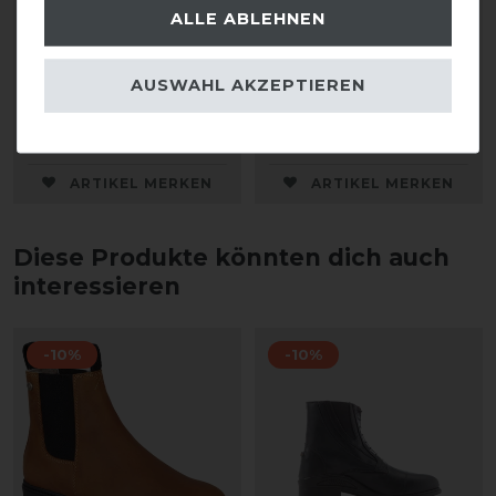
ALLE ABLEHNEN
Tonics Chaps Sirius
Parlanti Chaps Classic,
Damen, Herren
AUSWAHL AKZEPTIEREN
179,00 € *
195,00 € *
1
Paar
1
Paar
ARTIKEL MERKEN
ARTIKEL MERKEN
Diese Produkte könnten dich auch
interessieren
-10%
-10%