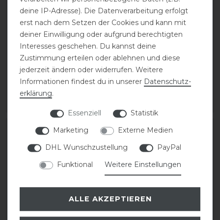
deine IP-Adresse). Die Datenverarbeitung erfolgt
erst nach dem Setzen der Cookies und kann mit
deiner Einwilligung oder aufgrund berechtigten
EGO7 Mini Kchaps Lyra
Kentaur Alex Lederchaps
Interesses geschehen. Du kannst deine
Zustimmung erteilen oder ablehnen und diese
jederzeit ändern oder widerrufen. Weitere
109,00 € *
118,58 € *
Informationen findest du in unserer
Daten­schutz­
1
Paar
erklärung
.
ARTIKEL MERKEN
ARTIKEL MERKEN
Essenziell
Statistik
Marketing
Externe Medien
DHL Wunschzustellung
PayPal
Funktional
Weitere Einstellungen
ALLE AKZEPTIEREN