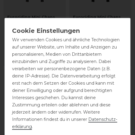
Euroriding Mini Chaps
Euroriding Mini Chaps
Supreme Kinder
Supreme Kinder
Wir verwenden Cookies und ähnliche Technologien
20,65 € *
20,65 € *
auf unserer Website, um Inhalte und Anzeigen zu
1
Paar
personalisieren, Medien von Drittanbietern
ARTIKEL MERKEN
ARTIKEL MERKEN
einzubinden und Zugriffe zu analysieren. Dabei
verarbeiten wir personenbezogene Daten (z.B.
deine IP-Adresse). Die Datenverarbeitung erfolgt
-10%
-30%
erst nach dem Setzen der Cookies und kann mit
deiner Einwilligung oder aufgrund berechtigten
Interesses geschehen. Du kannst deine
Zustimmung erteilen oder ablehnen und diese
jederzeit ändern oder widerrufen. Weitere
Informationen findest du in unserer
Daten­schutz­
erklärung
.