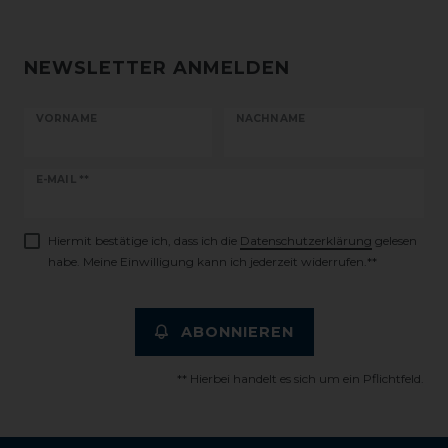
NEWSLETTER ANMELDEN
VORNAME
NACHNAME
Newsletter
E-MAIL **
Honig
Hiermit bestätige ich, dass ich die
Daten­schutz­erklärung
gelesen
habe. Meine Einwilligung kann ich jederzeit widerrufen.**
ABONNIEREN
** Hierbei handelt es sich um ein Pflichtfeld.