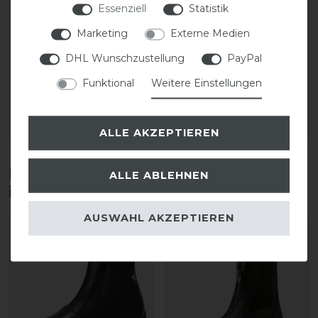
Essenziell
Statistik
Kavalkade Cortica
Ariat Close Contour
Vegane Chaps
Show Chap
Marketing
Externe Medien
DHL Wunschzustellung
PayPal
statt 125,90 €
statt 175,00 €
113,31 € *
122,50 € *
Funktional
Weitere Einstellungen
1
Paar
1
Paar
ARTIKEL MERKEN
ARTIKEL MERKEN
ALLE AKZEPTIEREN
Diese Produkte könnten dich auch
ALLE ABLEHNEN
interessieren
AUSWAHL AKZEPTIEREN
-10%