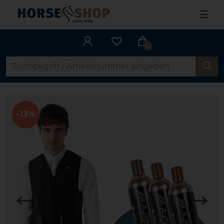
☰
0
-13%