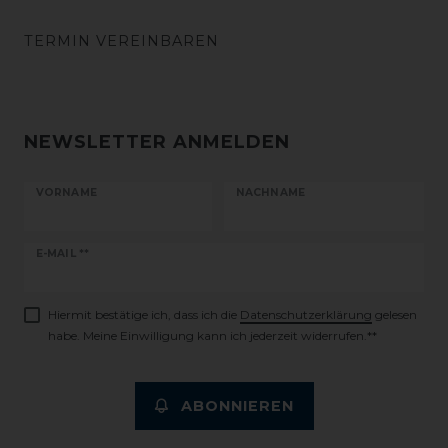
TERMIN VEREINBAREN
NEWSLETTER ANMELDEN
VORNAME
NACHNAME
Newsletter
E-MAIL **
Honig
Hiermit bestätige ich, dass ich die
Daten­schutz­erklärung
gelesen
habe. Meine Einwilligung kann ich jederzeit widerrufen.**
ABONNIEREN