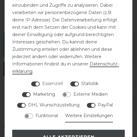
einzubinden und Zugriffe zu analysieren. Dabei
2
0
verarbeiten wir personenbezogene Daten (z.B.
1
0
deine IP-Adresse). Die Datenverarbeitung erfolgt
erst nach dem Setzen der Cookies und kann mit
deiner Einwilligung oder aufgrund berechtigten
Melde dich an, um eine Kundenrezension zu
Interesses geschehen. Du kannst deine
verfassen.
Zustimmung erteilen oder ablehnen und diese
jederzeit ändern oder widerrufen. Weitere
Informationen findest du in unserer
Daten­schutz­
ANMELDEN
erklärung
.
Essenziell
Statistik
Marketing
Externe Medien
DETAILS ZUR PRODUKTSICHERHEIT
DHL Wunschzustellung
PayPal
Funktional
Weitere Einstellungen
Das perfekte Zubehör für dich
ALLE AKZEPTIEREN