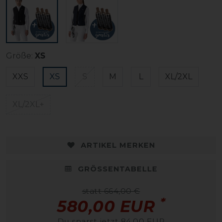
Größe:
XS
XXS
XS
S
M
L
XL/2XL
XL/2XL+
ARTIKEL MERKEN
GRÖSSENTABELLE
statt 664,00 €
*
580,00 EUR
Du sparst jetzt 84,00 EUR