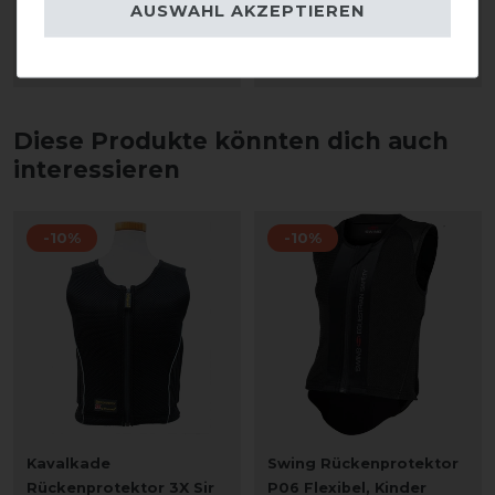
statt 664,00 €
AUSWAHL AKZEPTIEREN
580,00 € *
ARTIKEL MERKEN
ARTIKEL MERKEN
Diese Produkte könnten dich auch
interessieren
-10%
-10%
Kavalkade
Swing Rückenprotektor
Rückenprotektor 3X Sir
P06 Flexibel, Kinder