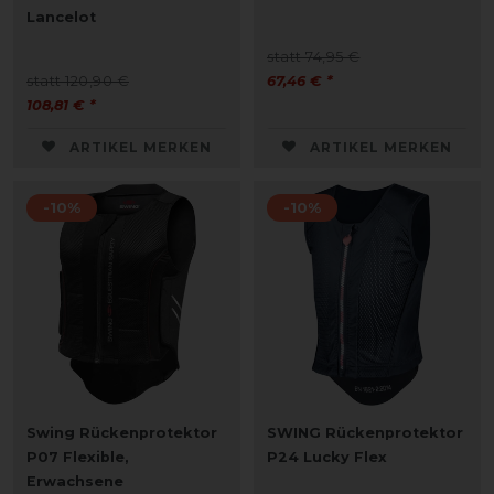
Lancelot
statt 74,95 €
statt 120,90 €
67,46 € *
108,81 € *
ARTIKEL MERKEN
ARTIKEL MERKEN
-10%
-10%
Swing Rückenprotektor
SWING Rückenprotektor
P07 Flexible,
P24 Lucky Flex
Erwachsene