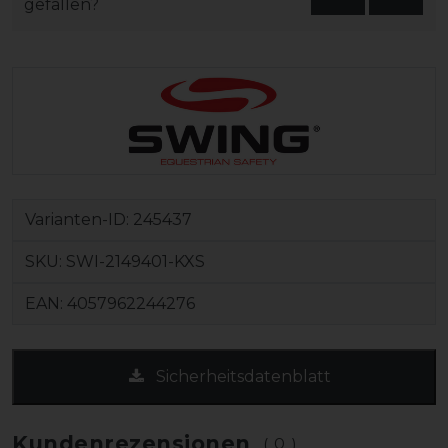
gefallen?
Varianten-ID:
245437
SKU:
SWI-2149401-KXS
EAN:
4057962244276
Sicherheitsdatenblatt
Kundenrezensionen
(0)