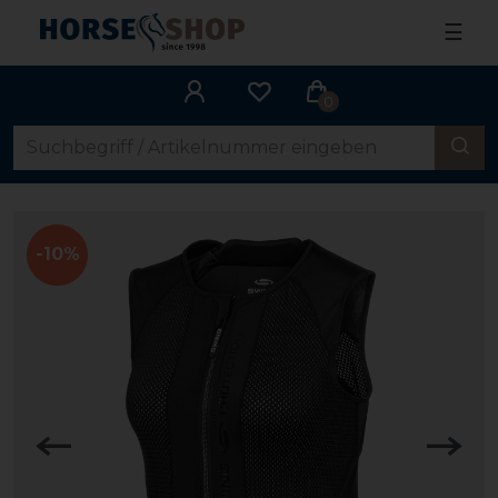
☰
0
-10%