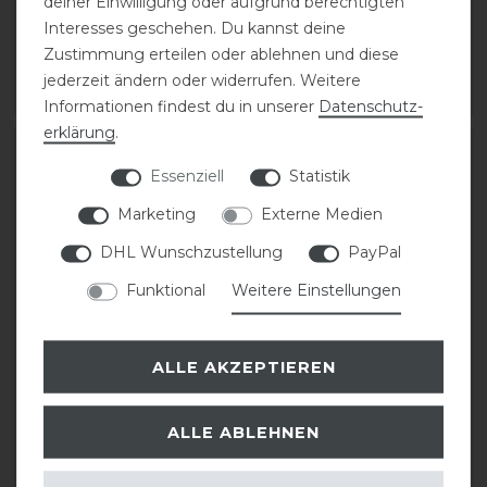
deiner Einwilligung oder aufgrund berechtigten
Interesses geschehen. Du kannst deine
statt 515,00 €
statt 79,95 €
Zustimmung erteilen oder ablehnen und diese
438,00 € *
68,00 € *
jederzeit ändern oder widerrufen. Weitere
ARTIKEL MERKEN
ARTIKEL MERKEN
Informationen findest du in unserer
Daten­schutz­
erklärung
.
Artikelpaket
Essenziell
Statistik
-13%
Marketing
Externe Medien
DHL Wunschzustellung
PayPal
Funktional
Weitere Einstellungen
ALLE AKZEPTIEREN
Equiline Belair Airbag
Equiline Kartusche für
Weste Unisex inkl. 3
Airbag Weste
Kartuschen
ALLE ABLEHNEN
26,80 € *