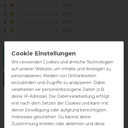
4
0
3
0
2
0
1
0
Melde dich an, um eine Kundenrezension zu
verfassen.
Wir verwenden Cookies und ähnliche Technologien
auf unserer Website, um Inhalte und Anzeigen zu
personalisieren, Medien von Drittanbietern
ANMELDEN
einzubinden und Zugriffe zu analysieren. Dabei
verarbeiten wir personenbezogene Daten (z.B.
deine IP-Adresse). Die Datenverarbeitung erfolgt
erst nach dem Setzen der Cookies und kann mit
deiner Einwilligung oder aufgrund berechtigten
DETAILS ZUR PRODUKTSICHERHEIT
Interesses geschehen. Du kannst deine
Zustimmung erteilen oder ablehnen und diese