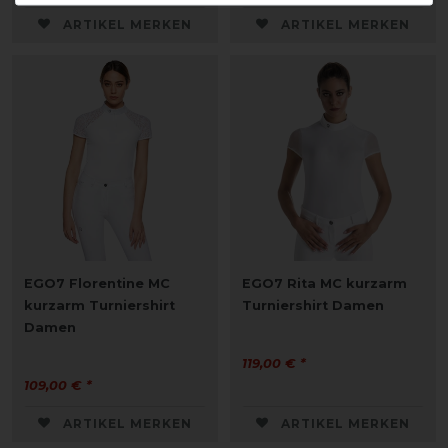
ARTIKEL MERKEN
ARTIKEL MERKEN
EGO7 Florentine MC
EGO7 Rita MC kurzarm
kurzarm Turniershirt
Turniershirt Damen
Damen
119,00 € *
109,00 € *
ARTIKEL MERKEN
ARTIKEL MERKEN