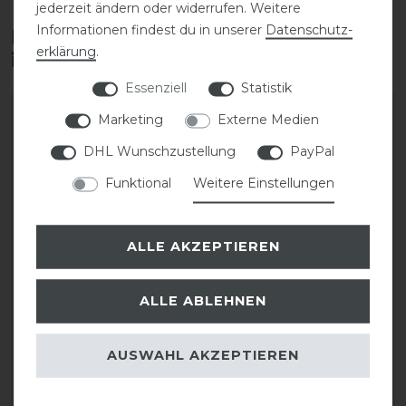
jederzeit ändern oder widerrufen. Weitere
Informationen findest du in unserer
Daten­schutz­
Diese Produkte könnten dich auch
erklärung
.
interessieren
Essenziell
Statistik
Marketing
Externe Medien
DHL Wunschzustellung
PayPal
Funktional
Weitere Einstellungen
ALLE AKZEPTIEREN
ALLE ABLEHNEN
EGO7 Florentine MC
EGO7 Rita MC kurzarm
kurzarm Turniershirt
Turniershirt Damen
Damen
AUSWAHL AKZEPTIEREN
119,00 € *
109,00 € *