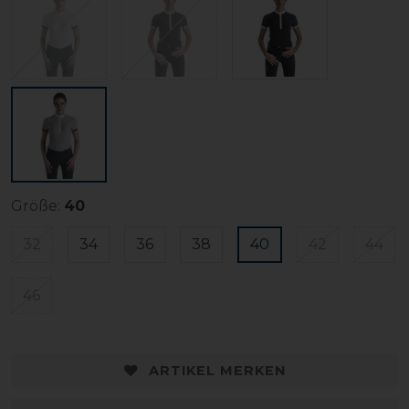
Größe:
40
32
34
36
38
40
42
44
46
ARTIKEL MERKEN