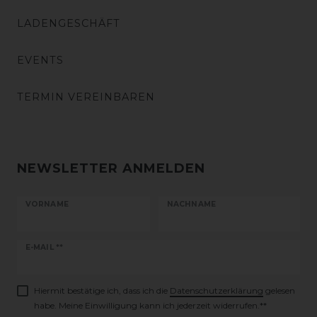
LADENGESCHÄFT
EVENTS
TERMIN VEREINBAREN
NEWSLETTER ANMELDEN
VORNAME
NACHNAME
Newsletter
E-MAIL **
Honig
Hiermit bestätige ich, dass ich die
Daten­schutz­erklärung
gelesen
habe. Meine Einwilligung kann ich jederzeit widerrufen.**