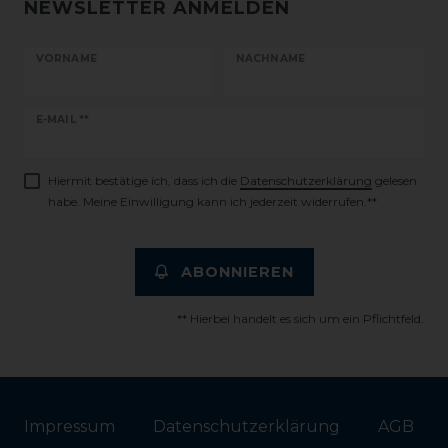
NEWSLETTER ANMELDEN
VORNAME
NACHNAME
Newsletter
E-MAIL **
Honig
Hiermit bestätige ich, dass ich die
Daten­schutz­erklärung
gelesen
habe. Meine Einwilligung kann ich jederzeit widerrufen.**
ABONNIEREN
** Hierbei handelt es sich um ein Pflichtfeld.
Impressum
Daten­schutz­erklärung
AGB