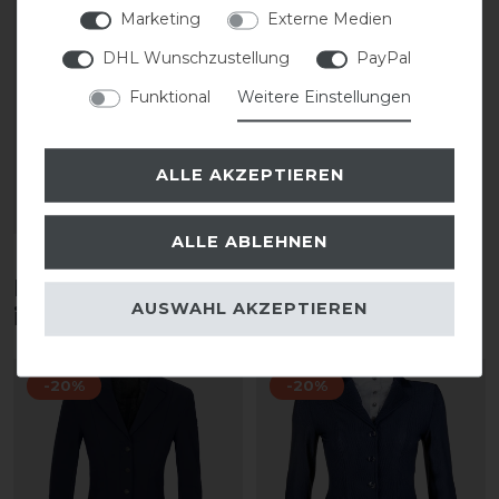
Busse Norwich pure
Marketing
Externe Medien
Wool Reitstiefel Winter
Damen
DHL Wunschzustellung
PayPal
Funktional
Weitere Einstellungen
statt 139,00 €
111,20 € *
ALLE AKZEPTIEREN
1
Paar
ARTIKEL MERKEN
ALLE ABLEHNEN
Diese Produkte könnten dich auch
AUSWAHL AKZEPTIEREN
interessieren
-20%
-20%