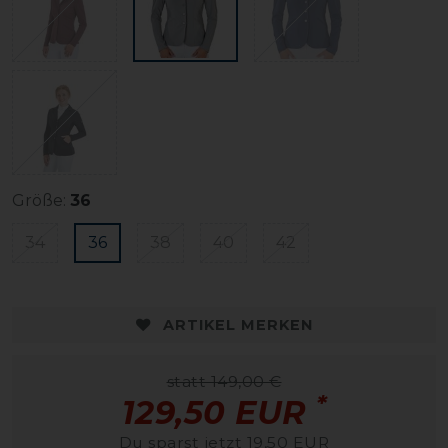
Größe:
36
34
36
38
40
42
ARTIKEL MERKEN
statt 149,00 €
*
129,50 EUR
Du sparst jetzt 19,50 EUR