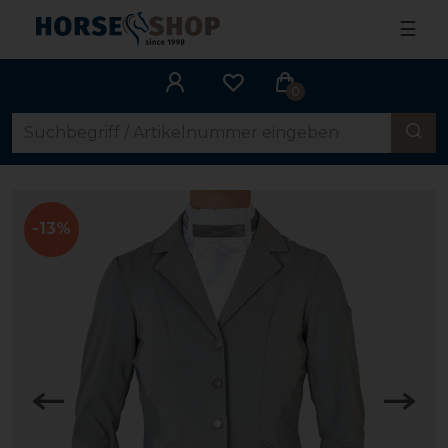
☰
0
-13%