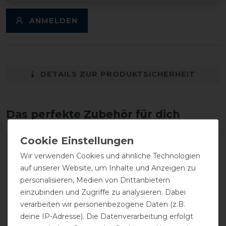
ANMELDEN
DETAILS ZUR PRODUKTSICHERHEIT
Das perfekte Zubehör für dich
-20%
-20%
Wir verwenden Cookies und ähnliche Technologien
auf unserer Website, um Inhalte und Anzeigen zu
personalisieren, Medien von Drittanbietern
einzubinden und Zugriffe zu analysieren. Dabei
verarbeiten wir personenbezogene Daten (z.B.
deine IP-Adresse). Die Datenverarbeitung erfolgt