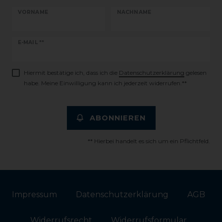
VORNAME
NACHNAME
Newsletter
E-MAIL **
Honig
Hiermit bestätige ich, dass ich die
Daten­schutz­erklärung
gelesen
habe. Meine Einwilligung kann ich jederzeit widerrufen.**
ABONNIEREN
** Hierbei handelt es sich um ein Pflichtfeld.
Impressum
Daten­schutz­erklärung
AGB
Widerrufs­recht
Widerrufs­formular