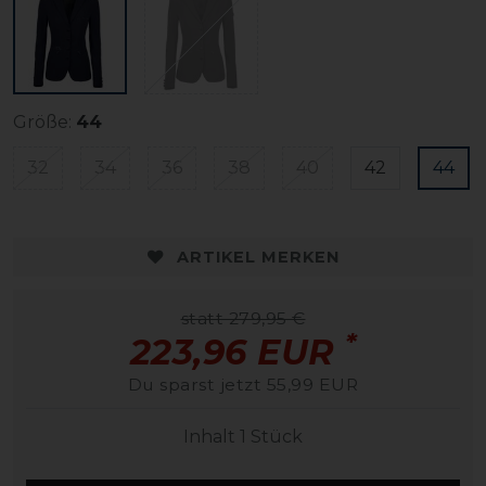
Größe:
44
32
34
36
38
40
42
44
ARTIKEL MERKEN
statt 279,95 €
*
223,96 EUR
Du sparst jetzt 55,99 EUR
Inhalt
1
Stück