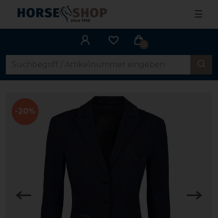
☰
0
-20%