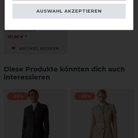
McCrown Besatz
AUSWAHL AKZEPTIEREN
Reithose Damen
statt 189,95 €
151,96 € *
ARTIKEL MERKEN
Diese Produkte könnten dich auch
interessieren
-20%
-20%