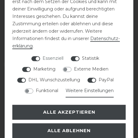
erst nach dem Setzen der Cookies und kann mit
deiner Einwilligung oder aufgrund berechtigten
Pikeur Kjana Mesh
Pikeur FS25 Sports
Interesses geschehen. Du kannst deine
Turnierjacket Damen
Turniershirt Damen
Zustimmung erteilen oder ablehnen und diese
jederzeit ändern oder widerrufen. Weitere
Informationen findest du in unserer
Daten­schutz­
statt 249,95 €
statt 84,95 €
199,96 € *
67,96 € *
erklärung
.
ARTIKEL MERKEN
ARTIKEL MERKEN
Essenziell
Statistik
Marketing
Externe Medien
-20%
DHL Wunschzustellung
PayPal
Funktional
Weitere Einstellungen
ALLE AKZEPTIEREN
ALLE ABLEHNEN
Pikeur Laure FFL