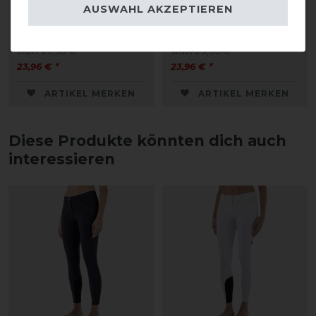
AUSWAHL AKZEPTIEREN
Rollkragenshirt Damen
Rollkragenshirt Damen
statt 29,95 €
statt 29,95 €
23,96 € *
23,96 € *
ARTIKEL MERKEN
ARTIKEL MERKEN
Diese Produkte könnten dich auch
interessieren