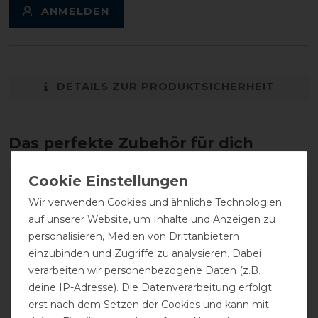
ANMELDEN
DETAILS ZUR PRODUKTSICHERHEIT
Das perfekte Zubehör für dich
-20%
-30%
Wir verwenden Cookies und ähnliche Technologien
auf unserer Website, um Inhalte und Anzeigen zu
personalisieren, Medien von Drittanbietern
einzubinden und Zugriffe zu analysieren. Dabei
verarbeiten wir personenbezogene Daten (z.B.
deine IP-Adresse). Die Datenverarbeitung erfolgt
erst nach dem Setzen der Cookies und kann mit