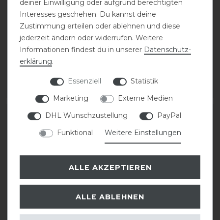
deiner Einwilligung oder aufgrund berechtigten
ELT Madison
ELT Kingsville
Interesses geschehen. Du kannst deine
Rollkragenshirt Damen
Funktionslangarmshirt
Zustimmung erteilen oder ablehnen und diese
Damen
jederzeit ändern oder widerrufen. Weitere
Informationen findest du in unserer
Daten­schutz­
statt 29,95 €
23,96 € *
statt 29,95 €
erklärung
.
20,97 € *
Essenziell
Statistik
ARTIKEL MERKEN
ARTIKEL MERKEN
Marketing
Externe Medien
DHL Wunschzustellung
PayPal
-20%
-20%
Funktional
Weitere Einstellungen
ALLE AKZEPTIEREN
ALLE ABLEHNEN
ELT Madison
ELT Madison