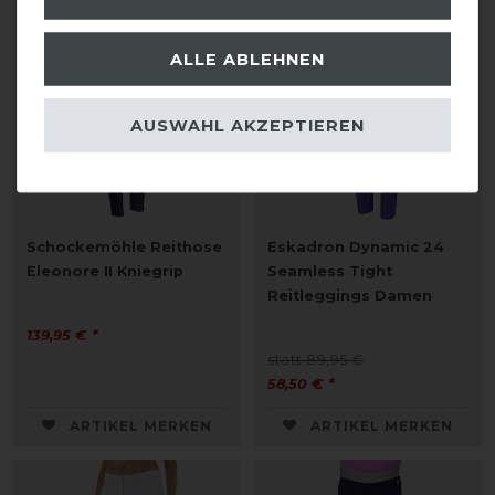
-35%
ALLE ABLEHNEN
AUSWAHL AKZEPTIEREN
Schockemöhle Reithose
Eskadron Dynamic 24
Eleonore II Kniegrip
Seamless Tight
Reitleggings Damen
139,95 € *
statt 89,95 €
58,50 € *
ARTIKEL MERKEN
ARTIKEL MERKEN