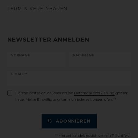
TERMIN VEREINBAREN
NEWSLETTER ANMELDEN
VORNAME
NACHNAME
Newsletter
E-MAIL **
Honig
Hiermit bestätige ich, dass ich die
Daten­schutz­erklärung
gelesen
habe. Meine Einwilligung kann ich jederzeit widerrufen.**
ABONNIEREN
** Hierbei handelt es sich um ein Pflichtfeld.