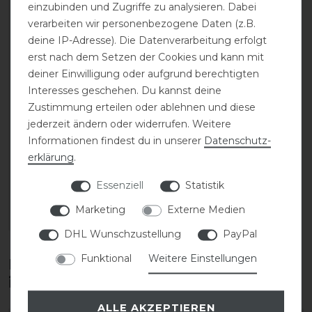
einzubinden und Zugriffe zu analysieren. Dabei
verarbeiten wir personenbezogene Daten (z.B.
deine IP-Adresse). Die Datenverarbeitung erfolgt
erst nach dem Setzen der Cookies und kann mit
deiner Einwilligung oder aufgrund berechtigten
Interesses geschehen. Du kannst deine
Zustimmung erteilen oder ablehnen und diese
jederzeit ändern oder widerrufen. Weitere
USG Breezy Gürtel
Informationen findest du in unserer
Daten­schutz­
erklärung
.
statt 16,95 €
Essenziell
Statistik
10,00 € *
Marketing
Externe Medien
ARTIKEL MERKEN
DHL Wunschzustellung
PayPal
Funktional
Weitere Einstellungen
Diese Produkte könnten dich auch
interessieren
ALLE AKZEPTIEREN