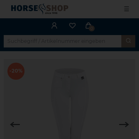
☰
0
-20%