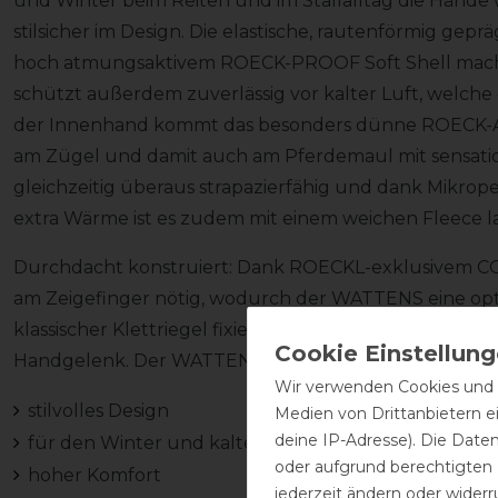
und Winter beim Reiten und im Stallalltag die Hände 
stilsicher im Design. Die elastische, rautenförmig g
hoch atmungsaktivem ROECK-PROOF Soft Shell mach
schützt außerdem zuverlässig vor kalter Luft, welch
der Innenhand kommt das besonders dünne ROECK-A
am Zügel und damit auch am Pferdemaul mit sensatione
gleichzeitig überaus strapazierfähig und dank Mikrop
extra Wärme ist es zudem mit einem weichen Fleece la
Durchdacht konstruiert: Dank ROECKL-exklusivem CO
am Zeigefinger nötig, wodurch der WATTENS eine opt
klassischer Klettriegel fixiert den schlank geschnitte
Handgelenk. Der WATTENS kann bei 30 Grad Celsius 
Wir verwenden Cookies und ä
stilvolles Design
Medien von Drittanbietern e
deine IP-Adresse). Die Date
für den Winter und kalte Herbsttage
oder aufgrund berechtigten
hoher Komfort
jederzeit ändern oder widerr