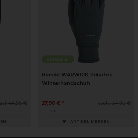
Bestseller
Roeckl WARWICK Polartec
Winterhandschuh
att 44,95 €
27,96 € *
statt 34,95 €
1
Paar
KEN
ARTIKEL MERKEN