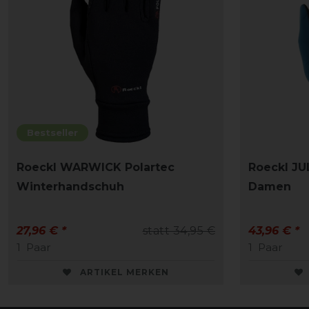
Bestseller
Roeckl WARWICK Polartec
Roeckl JU
Winterhandschuh
Damen
27,96 € *
statt 34,95 €
43,96 € *
1
Paar
1
Paar
ARTIKEL MERKEN