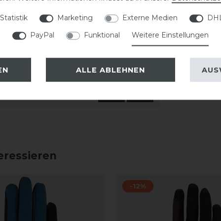
Statistik
Marketing
Externe Medien
DHL
PayPal
Funktional
Weitere Einstellungen
TER
EN
ALLE ABLEHNEN
AUS
eressieren
-12%