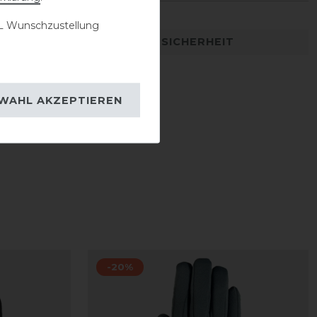
 Wunschzustellung
DETAILS ZUR PRODUKTSICHERHEIT
WAHL AKZEPTIEREN
-20%