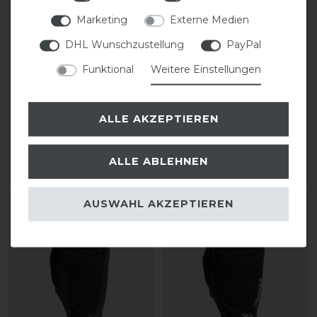
Marketing
Externe Medien
DHL Wunschzustellung
PayPal
Busse Reithandschuhe
Roeckl WATTENS
CURLY
Winterhandschuh unisex
Funktional
Weitere Einstellungen
statt 8,40 €
statt 49,95 €
ALLE AKZEPTIEREN
6,72 € *
42,50 € *
1
Paar
1
Paar
ALLE ABLEHNEN
ARTIKEL MERKEN
ARTIKEL MERKEN
AUSWAHL AKZEPTIEREN
-15%
-15%