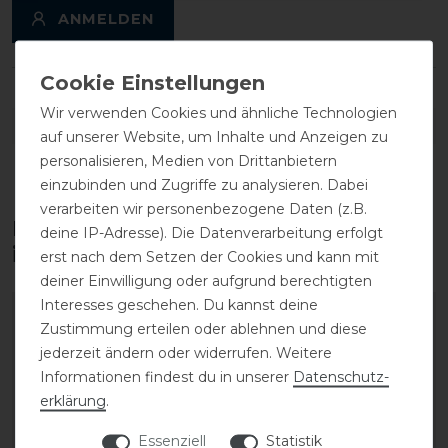
ANMELDEN
Wir verwenden Cookies und ähnliche Technologien
DETAILS ZUR PRODUKTSICHERHEIT
auf unserer Website, um Inhalte und Anzeigen zu
personalisieren, Medien von Drittanbietern
einzubinden und Zugriffe zu analysieren. Dabei
verarbeiten wir personenbezogene Daten (z.B.
Diese Produkte könnten dich auch
deine IP-Adresse). Die Datenverarbeitung erfolgt
interessieren
erst nach dem Setzen der Cookies und kann mit
deiner Einwilligung oder aufgrund berechtigten
Interesses geschehen. Du kannst deine
-20%
-15%
Zustimmung erteilen oder ablehnen und diese
jederzeit ändern oder widerrufen. Weitere
Informationen findest du in unserer
Daten­schutz­
erklärung
.
Essenziell
Statistik