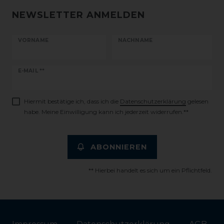
NEWSLETTER ANMELDEN
VORNAME
NACHNAME
Newsletter
E-MAIL **
Honig
Hiermit bestätige ich, dass ich die
Daten­schutz­erklärung
gelesen
habe. Meine Einwilligung kann ich jederzeit widerrufen.**
ABONNIEREN
** Hierbei handelt es sich um ein Pflichtfeld.