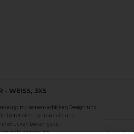
R
- WEISS, 3XS
erzeugt mit seinem schicken Design und
rin bietet einen guten Grip und
Handrücken bieten gute
e optimale Anpassung.
Varianten-