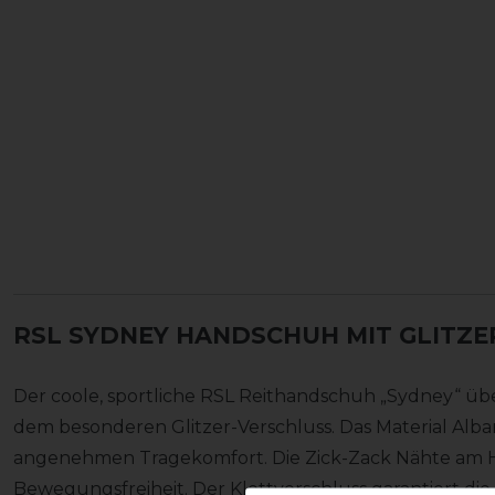
RSL SYDNEY HANDSCHUH MIT GLITZE
Der coole, sportliche RSL Reithandschuh „Sydney“ üb
dem besonderen Glitzer-Verschluss. Das Material Alba
angenehmen Tragekomfort. Die Zick-Zack Nähte am 
Bewegungsfreiheit. Der Klettverschluss garantiert di