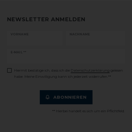
NEWSLETTER ANMELDEN
VORNAME
NACHNAME
Newsletter
E-MAIL **
Honig
Hiermit bestätige ich, dass ich die
Daten­schutz­erklärung
gelesen
habe. Meine Einwilligung kann ich jederzeit widerrufen.**
ABONNIEREN
** Hierbei handelt es sich um ein Pflichtfeld.