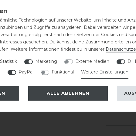
SKU:
11310
hnliche Technologien auf unserer Website, um Inhalte und Anze
EAN:
4250
inzubinden und Zugriffe zu analysieren. Dabei verarbeiten wir 
nverarbeitung erfolgt erst nach dem Setzen der Cookies und kann
 Interesses geschehen. Du kannst deine Zustimmung erteilen o
Kundenr
ufen. Weitere Informationen findest du in unserer
Daten­schutz­e
Statistik
Marketing
Externe Medien
DHL
5
PayPal
Funktional
Weitere Einstellungen
4
Weiß
3
2
EN
ALLE ABLEHNEN
AUS
1