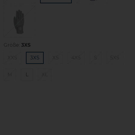
Größe:
3XS
XXS
3XS
XS
4XS
S
5XS
M
L
XL