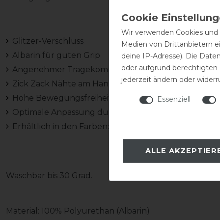
Wir verwenden Cookies und ä
Glitzer-Verschluss
Medien von Drittanbietern e
Albarin für guten Grip
deine IP-Adresse). Die Date
oder aufgrund berechtigten
Angenehmer Tragekomfort
jederzeit ändern oder widerr
Zick Zack Nähte am Handrücken
Hohe Bewegungsfreiheit
Essenziell
Optimale Anpassung durch Klettverschluss
Erhältlich in den Farben: Schwarz, Navy, Braun und 
ALLE AKZEPTIER
Waschbar bis 30 Grad.
Material: 100% Polyurethan (Albarin)