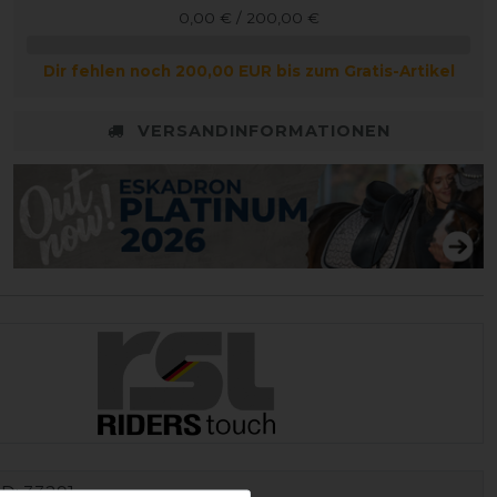
0,00 € / 200,00 €
Dir fehlen noch 200,00 EUR bis zum Gratis-Artikel
VERSANDINFORMATIONEN
ID:
33291