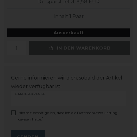
Du sparst jetzt 8,98 EUR
Inhalt
1
Paar
Ausverkauft
IN DEN WARENKORB
Gerne informieren wir dich, sobald der Artikel
wieder verfügbar ist.
E-MAIL-ADRESSE
Hiermit bestätige ich, dass ich die
Daten­schutz­erklärung
*
gelesen habe.
SENDEN