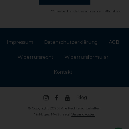
** Hierbei handelt es sich um ein Pflichtfeld.
Impressum
Daten­schutz­erklärung
AGB
Widerrufs­recht
Widerrufs­formular
Kontakt
Blog
© Copyright 2026 | Alle Rechte vorbehalten.
* inkl. ges. MwSt. zzgl.
Versandkosten