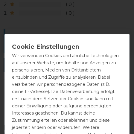
2
0
1
0
Melde dich an, um eine Kundenrezension zu
verfassen.
Wir verwenden Cookies und ähnliche Technologien
auf unserer Website, um Inhalte und Anzeigen zu
ANMELDEN
personalisieren, Medien von Drittanbietern
einzubinden und Zugriffe zu analysieren. Dabei
verarbeiten wir personenbezogene Daten (z.B.
deine IP-Adresse). Die Datenverarbeitung erfolgt
DETAILS ZUR PRODUKTSICHERHEIT
erst nach dem Setzen der Cookies und kann mit
deiner Einwilligung oder aufgrund berechtigten
Interesses geschehen. Du kannst deine
Zustimmung erteilen oder ablehnen und diese
Diese Produkte könnten dich auch
jederzeit ändern oder widerrufen. Weitere