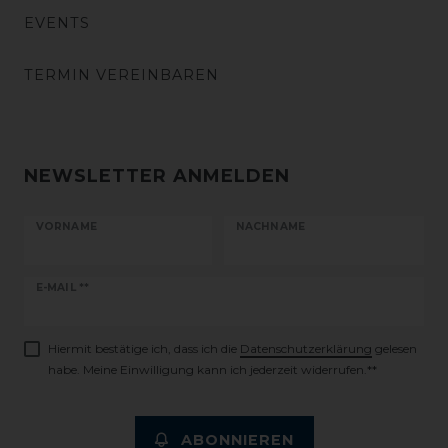
EVENTS
TERMIN VEREINBAREN
NEWSLETTER ANMELDEN
VORNAME
NACHNAME
Newsletter
E-MAIL **
Honig
Hiermit bestätige ich, dass ich die
Daten­schutz­erklärung
gelesen
habe. Meine Einwilligung kann ich jederzeit widerrufen.**
ABONNIEREN