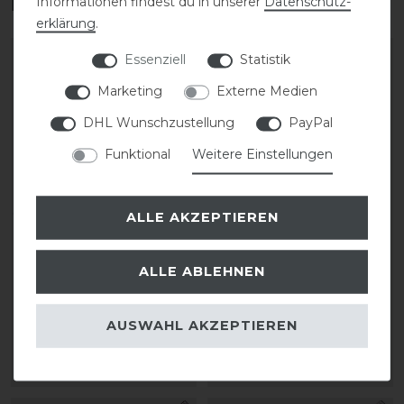
interessieren
Informationen findest du in unserer
Daten­schutz­
erklärung
.
Essenziell
Statistik
Marketing
Externe Medien
DHL Wunschzustellung
PayPal
Funktional
Weitere Einstellungen
ALLE AKZEPTIEREN
KenTaur Hamar Nylon
Kentucky Horsewear
Gurt mit Kunstlammfell
Langgurt anatomisch
ALLE ABLEHNEN
beidseitig Elastik
Fellimitat Elastik
AUSWAHL AKZEPTIEREN
74,58 € *
199,99 € *
ARTIKEL MERKEN
ARTIKEL MERKEN