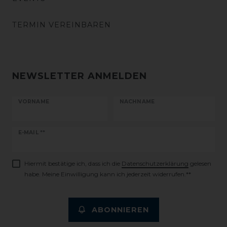
TERMIN VEREINBAREN
NEWSLETTER ANMELDEN
VORNAME
NACHNAME
Newsletter
E-MAIL **
Honig
Hiermit bestätige ich, dass ich die
Daten­schutz­erklärung
gelesen
habe. Meine Einwilligung kann ich jederzeit widerrufen.**
ABONNIEREN