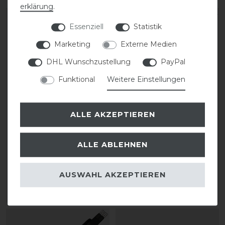
erklärung
.
Essenziell
Statistik
Marketing
Externe Medien
DHL Wunschzustellung
PayPal
Funktional
Weitere Einstellungen
ALLE AKZEPTIEREN
KenTaur Hamar Nylon
KenTaur Hamar Nylon
Gurt mit Kunstlammfell
Gurt mit Kunstlammfell
ALLE ABLEHNEN
beidseitig Elastik
beidseitig Elastik
AUSWAHL AKZEPTIEREN
74,58 € *
74,58 € *
ARTIKEL MERKEN
ARTIKEL MERKEN