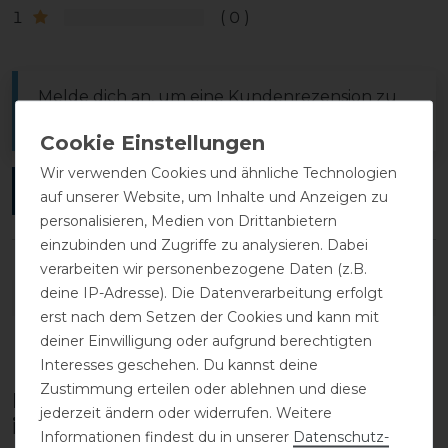
1
0
Melde dich an, um eine Kundenrezension zu
verfassen.
Wir verwenden Cookies und ähnliche Technologien
ANMELDEN
auf unserer Website, um Inhalte und Anzeigen zu
personalisieren, Medien von Drittanbietern
einzubinden und Zugriffe zu analysieren. Dabei
verarbeiten wir personenbezogene Daten (z.B.
deine IP-Adresse). Die Datenverarbeitung erfolgt
DETAILS ZUR PRODUKTSICHERHEIT
erst nach dem Setzen der Cookies und kann mit
deiner Einwilligung oder aufgrund berechtigten
Interesses geschehen. Du kannst deine
Zustimmung erteilen oder ablehnen und diese
Diese Produkte könnten dich auch
jederzeit ändern oder widerrufen. Weitere
interessieren
Informationen findest du in unserer
Daten­schutz­