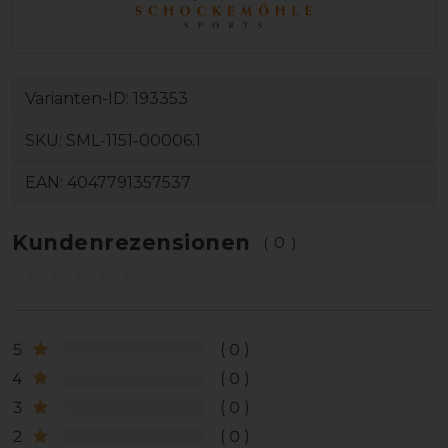
Varianten-ID:
193353
SKU:
SML-1151-00006.1
EAN:
4047791357537
Kundenrezensionen
(0)
5
0
4
0
3
0
2
0