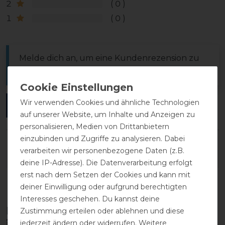
2
0
1
0
Melde dich an, um eine Kundenrezension zu
verfassen.
Wir verwenden Cookies und ähnliche Technologien
ANMELDEN
auf unserer Website, um Inhalte und Anzeigen zu
personalisieren, Medien von Drittanbietern
einzubinden und Zugriffe zu analysieren. Dabei
verarbeiten wir personenbezogene Daten (z.B.
DETAILS ZUR PRODUKTSICHERHEIT
deine IP-Adresse). Die Datenverarbeitung erfolgt
erst nach dem Setzen der Cookies und kann mit
deiner Einwilligung oder aufgrund berechtigten
Interesses geschehen. Du kannst deine
Diese Produkte könnten dich auch
Zustimmung erteilen oder ablehnen und diese
interessieren
jederzeit ändern oder widerrufen. Weitere