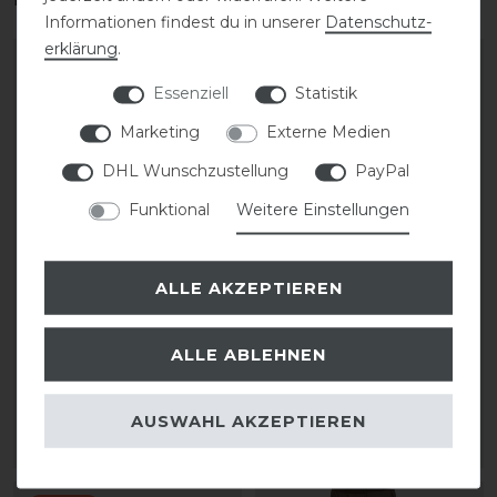
Informationen findest du in unserer
Daten­schutz­
erklärung
.
-20%
Essenziell
Statistik
Marketing
Externe Medien
DHL Wunschzustellung
PayPal
Funktional
Weitere Einstellungen
Bestseller
ALLE AKZEPTIEREN
Pikeur Rodrigo Grip II
Kingsland Kenton
Kniebesatzhose Herren
Kneegrip Reithose
Herren
ALLE ABLEHNEN
statt 199,95 €
159,96 € *
169,00 € *
AUSWAHL AKZEPTIEREN
ARTIKEL MERKEN
ARTIKEL MERKEN