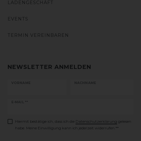
LADENGESCHÄFT
EVENTS
TERMIN VEREINBAREN
NEWSLETTER ANMELDEN
VORNAME
NACHNAME
Newsletter
E-MAIL **
Honig
Hiermit bestätige ich, dass ich die
Daten­schutz­erklärung
gelesen
habe. Meine Einwilligung kann ich jederzeit widerrufen.**