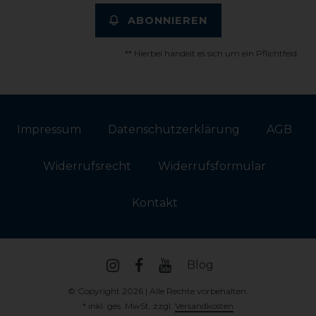
ABONNIEREN
** Hierbei handelt es sich um ein Pflichtfeld.
Impressum
Daten­schutz­erklärung
AGB
Widerrufs­recht
Widerrufs­formular
Kontakt
Blog
© Copyright 2026 | Alle Rechte vorbehalten.
* inkl. ges. MwSt. zzgl.
Versandkosten