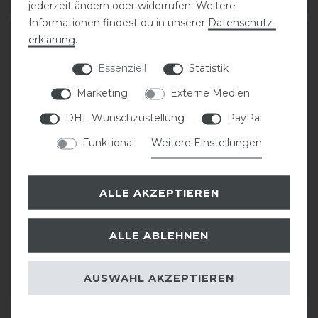
jederzeit ändern oder widerrufen. Weitere
Informationen findest du in unserer
Daten­schutz­
-20%
erklärung
.
Essenziell
Statistik
Marketing
Externe Medien
DHL Wunschzustellung
PayPal
Funktional
Weitere Einstellungen
Schockemöhle Sports
Schockemöhle Sports
ALLE AKZEPTIEREN
Memphis Halfter
Memphis Halfter
ALLE ABLEHNEN
statt 29,95 €
29,95 € *
23,96 € *
AUSWAHL AKZEPTIEREN
ARTIKEL MERKEN
ARTIKEL MERKEN