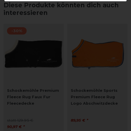
Diese Produkte könnten dich auch
interessieren
-30%
Schockemöhle Premium
Schockemöhle Sports
Fleece Rug Faux Fur
Premium Fleece Rug
Fleecedecke
Logo Abschwitzdecke
statt 129,95 €
89,95 € *
90,97 € *