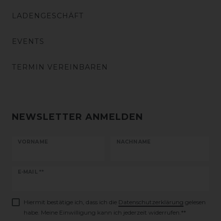
LADENGESCHÄFT
EVENTS
TERMIN VEREINBAREN
NEWSLETTER ANMELDEN
VORNAME
NACHNAME
Newsletter
E-MAIL **
Honig
Hiermit bestätige ich, dass ich die
Daten­schutz­erklärung
gelesen
habe. Meine Einwilligung kann ich jederzeit widerrufen.**