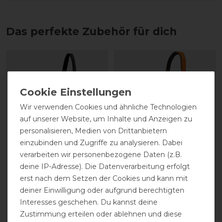
Das perfekte Zubehör für dich
Wir verwenden Cookies und ähnliche Technologien
auf unserer Website, um Inhalte und Anzeigen zu
personalisieren, Medien von Drittanbietern
einzubinden und Zugriffe zu analysieren. Dabei
verarbeiten wir personenbezogene Daten (z.B.
Schockemöhle Sports
Schockemöhle Sports
deine IP-Adresse). Die Datenverarbeitung erfolgt
Memphis Halfter
Memphis Halfter
erst nach dem Setzen der Cookies und kann mit
deiner Einwilligung oder aufgrund berechtigten
Interesses geschehen. Du kannst deine
29,95 € *
29,95 € *
Zustimmung erteilen oder ablehnen und diese
ARTIKEL MERKEN
ARTIKEL MERKEN